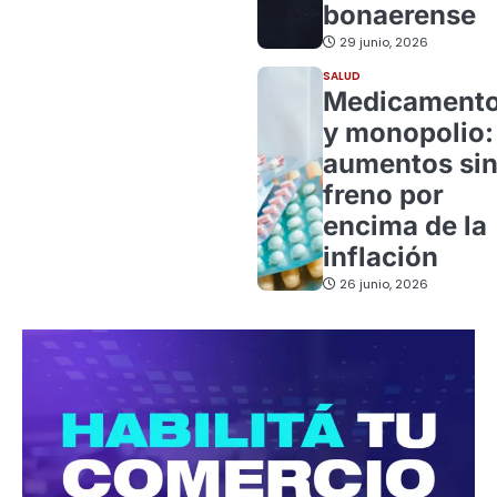
bonaerense
29 junio, 2026
SALUD
Medicament
y monopolio:
aumentos si
freno por
encima de la
inflación
26 junio, 2026