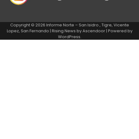
Copyright © 2026
Informe Norte – San Isidro , Tigre, Vicente
Lopez, San Fernando
| Rising News by
Ascendoor
| Powered by
WordPress
.