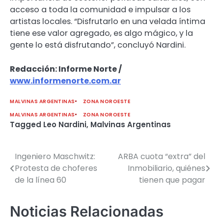
acceso a toda la comunidad e impulsar a los
artistas locales. “Disfrutarlo en una velada íntima
tiene ese valor agregado, es algo mágico, y la
gente lo está disfrutando”, concluyó Nardini.
Redacción: Informe Norte /
www.informenorte.com.ar
MALVINAS ARGENTINAS
ZONA NOROESTE
MALVINAS ARGENTINAS
ZONA NOROESTE
Tagged
Leo Nardini
,
Malvinas Argentinas
Ingeniero Maschwitz:
ARBA cuota “extra” del
Navegación
Protesta de choferes
Inmobiliario, quiénes
de
de la línea 60
tienen que pagar
entradas
Noticias Relacionadas