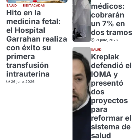
médicos:
SALUD
DESTACADAS
Hito en la
cobrarán
medicina fetal:
un 7% en
el Hospital
dos tramos
Garrahan realiza
21 julio, 2026
con éxito su
SALUD
primera
Kreplak
transfusión
defendió el
intrauterina
IOMA y
presentó
26 julio, 2026
dos
proyectos
para
reformar el
sistema de
salud