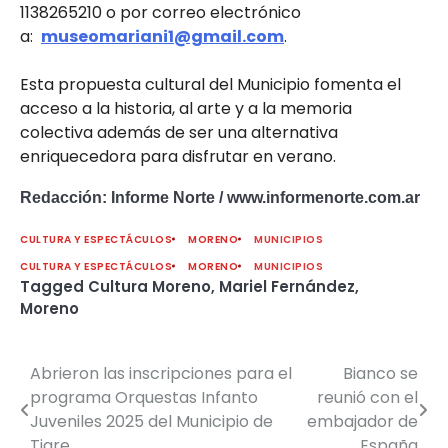
1138265210 o por correo electrónico
a:
museomariani1@gmail.com
.
Esta propuesta cultural del Municipio fomenta el
acceso a la historia, al arte y a la memoria
colectiva además de ser una alternativa
enriquecedora para disfrutar en verano.
Redacción: Informe Norte / www.informenorte.com.ar
CULTURA Y ESPECTÁCULOS
MORENO
MUNICIPIOS
CULTURA Y ESPECTÁCULOS
MORENO
MUNICIPIOS
Tagged
Cultura Moreno
,
Mariel Fernández
,
Moreno
Abrieron las inscripciones para el
Bianco se
Navegación
programa Orquestas Infanto
reunió con el
de
Juveniles 2025 del Municipio de
embajador de
Tigre
España