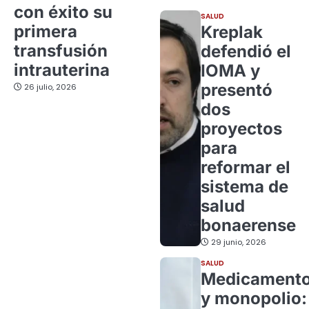
con éxito su
SALUD
primera
Kreplak
transfusión
defendió el
intrauterina
IOMA y
presentó
26 julio, 2026
dos
proyectos
para
reformar el
sistema de
salud
bonaerense
29 junio, 2026
SALUD
Medicament
y monopolio: