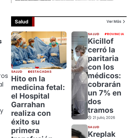
Salud
Ver Más
SALUD
PROVINCIA
Kicillof
s
cerró la
paritaria
con los
SALUD
DESTACADAS
médicos:
ros
Hito en la
cobrarán
al
medicina fetal:
un 7% en
el Hospital
dos
Garrahan
tramos
 y
realiza con
21 julio, 2026
éxito su
SALUD
primera
Kreplak