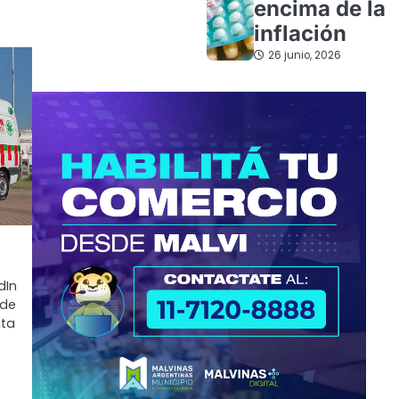
encima de la
inflación
26 junio, 2026
dIn
 de
nta