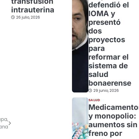
transfusión
defendió el
intrauterina
IOMA y
26 julio, 2026
presentó
dos
proyectos
para
reformar el
sistema de
salud
bonaerense
29 junio, 2026
SALUD
Medicamento
y monopolio:
apa,
aumentos sin
ana
freno por