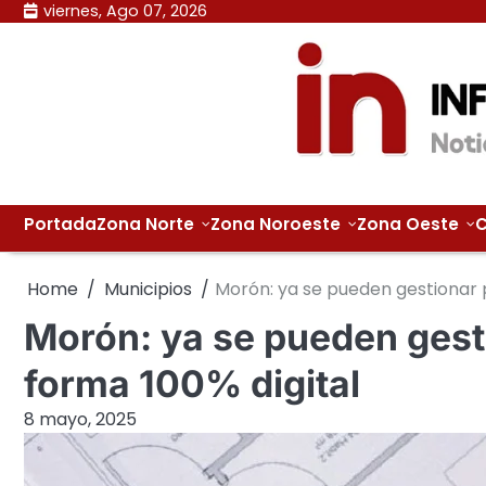
Skip
viernes, Ago 07, 2026
to
content
Portada
Zona Norte
Zona Noroeste
Zona Oeste
C
Home
Municipios
Morón: ya se pueden gestionar 
Morón: ya se pueden gest
forma 100% digital
8 mayo, 2025