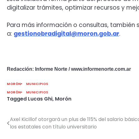
digitalizar trámites, optimizar recursos y mejo
Para más información o consultas, también s
a:
gestionobradigital@moron.gob.
ar
.
Redacción: Informe Norte / www.informenorte.com.ar
MORÓN
MUNICIPIOS
MORÓN
MUNICIPIOS
Tagged
Lucas Ghi
,
Morón
Axel Kicillof otorgará un plus de 115% del salario básic
Navegación
los estatales con título universitario
de