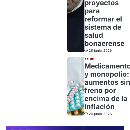
proyectos
para
reformar el
sistema de
salud
bonaerense
29 junio, 2026
SALUD
Medicament
y monopolio:
aumentos si
freno por
encima de la
inflación
26 junio, 2026