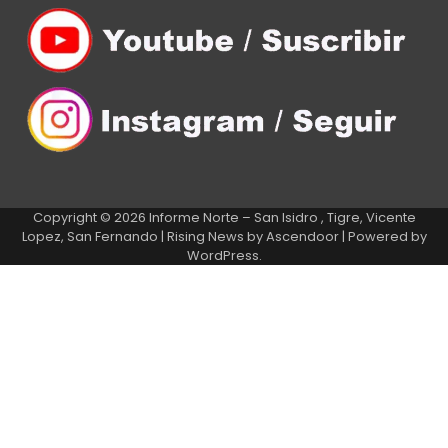
Copyright © 2026
Informe Norte – San Isidro , Tigre, Vicente
Lopez, San Fernando
| Rising News by
Ascendoor
| Powered by
WordPress
.