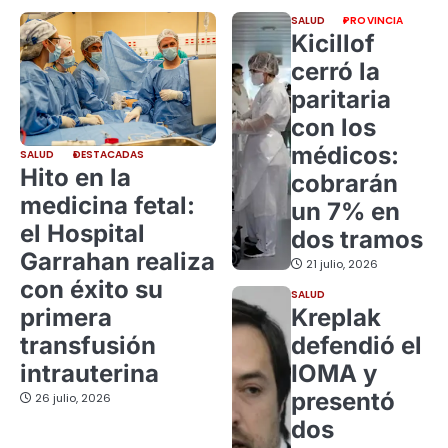
SALUD
PROVINCIA
Kicillof
cerró la
paritaria
con los
médicos:
SALUD
DESTACADAS
Hito en la
cobrarán
medicina fetal:
un 7% en
el Hospital
dos tramos
Garrahan realiza
21 julio, 2026
con éxito su
SALUD
primera
Kreplak
transfusión
defendió el
intrauterina
IOMA y
presentó
26 julio, 2026
dos