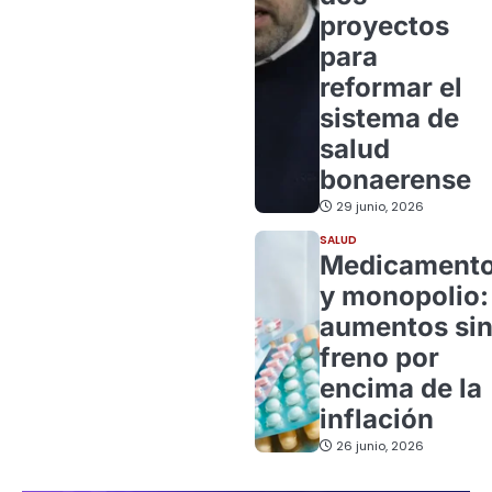
proyectos
para
reformar el
sistema de
salud
bonaerense
29 junio, 2026
SALUD
Medicament
y monopolio:
aumentos si
freno por
encima de la
inflación
26 junio, 2026