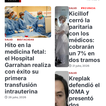
SALUD
PROVINCIA
Kicillof
cerró la
paritaria
con los
médicos:
SALUD
DESTACADAS
Hito en la
cobrarán
medicina fetal:
un 7% en
el Hospital
dos tramos
Garrahan realiza
21 julio, 2026
con éxito su
SALUD
primera
Kreplak
transfusión
defendió el
intrauterina
IOMA y
presentó
26 julio, 2026
dos