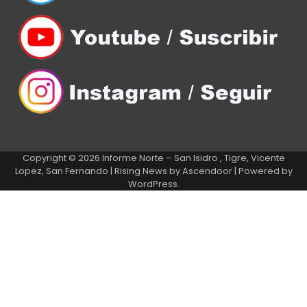
Copyright © 2026
Informe Norte – San Isidro , Tigre, Vicente
Lopez, San Fernando
| Rising News by
Ascendoor
| Powered by
WordPress
.