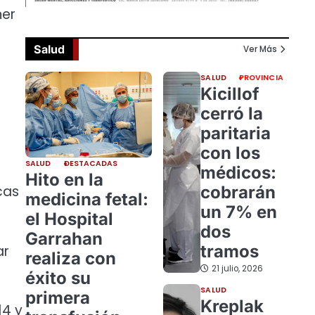
ner
Salud
Ver Más
SALUD
PROVINCIA
Kicillof
cerró la
paritaria
con los
SALUD
DESTACADAS
médicos:
Hito en la
cobrarán
cas
medicina fetal:
un 7% en
el Hospital
dos
Garrahan
tramos
ar
realiza con
21 julio, 2026
éxito su
SALUD
primera
Kreplak
14 y