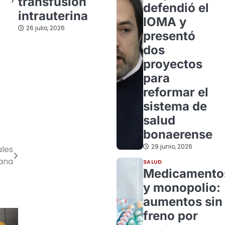
transfusión
defendió el
intrauterina
IOMA y
26 julio, 2026
presentó
dos
proyectos
para
reformar el
sistema de
salud
bonaerense
29 junio, 2026
ales
mana
SALUD
Medicamento
y monopolio:
aumentos sin
freno por