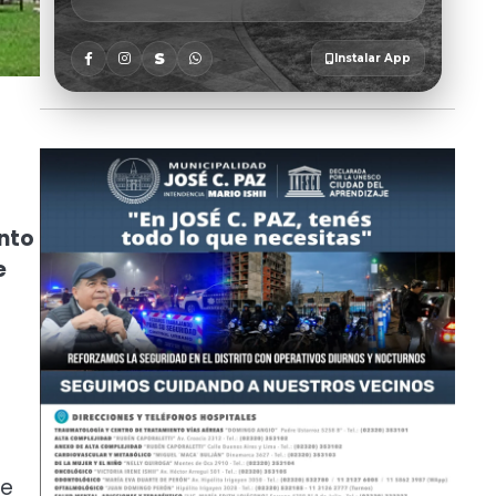
ento
e
o
de