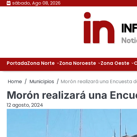
Skip
sábado, Ago 08, 2026
to
content
Portada
Zona Norte
Zona Noroeste
Zona Oeste
C
Home
Municipios
Morón realizará una Encuesta 
Morón realizará una Encu
12 agosto, 2024