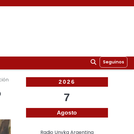
Seguinos
ción
2026
ó
7
Agosto
Radio Unyka Argentina