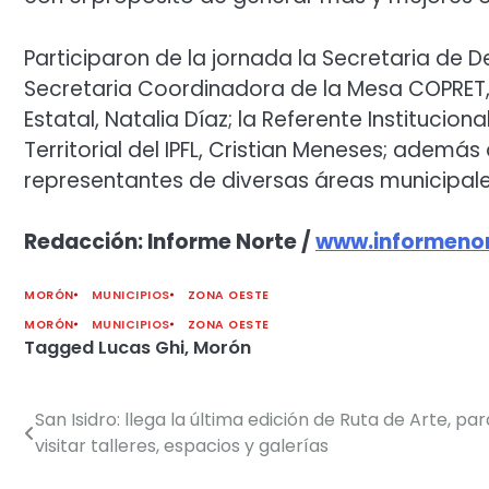
Participaron de la jornada la Secretaria de D
Secretaria Coordinadora de la Mesa COPRET, E
Estatal, Natalia Díaz; la Referente Institucion
Territorial del IPFL, Cristian Meneses; además
representantes de diversas áreas municipale
Redacción: Informe Norte /
www.informenor
MORÓN
MUNICIPIOS
ZONA OESTE
MORÓN
MUNICIPIOS
ZONA OESTE
Tagged
Lucas Ghi
,
Morón
San Isidro: llega la última edición de Ruta de Arte, par
Navegación
visitar talleres, espacios y galerías
de