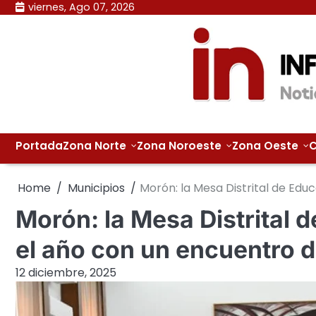
Skip
viernes, Ago 07, 2026
to
content
Portada
Zona Norte
Zona Noroeste
Zona Oeste
C
Home
Municipios
Morón: la Mesa Distrital de Edu
Morón: la Mesa Distrital 
el año con un encuentro 
12 diciembre, 2025