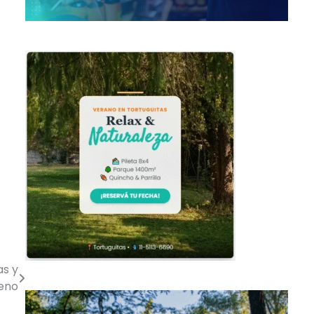
as y
reno