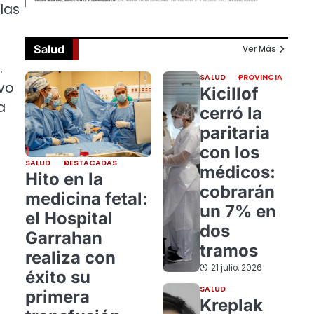
 las
Salud
Ver Más
.
SALUD
PROVINCIA
ivo
Kicillof
a
cerró la
paritaria
con los
SALUD
DESTACADAS
médicos:
Hito en la
cobrarán
medicina fetal:
un 7% en
el Hospital
dos
Garrahan
tramos
realiza con
21 julio, 2026
éxito su
SALUD
primera
Kreplak