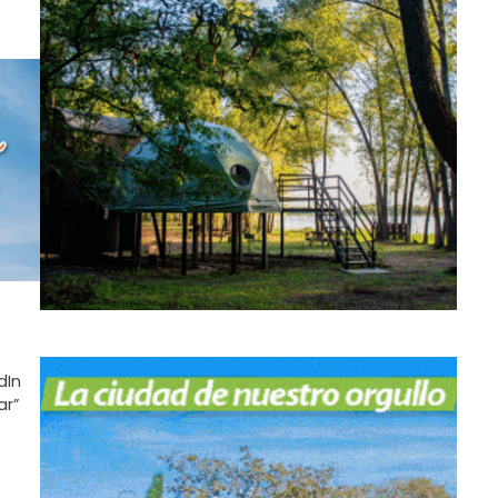
dIn
ar”