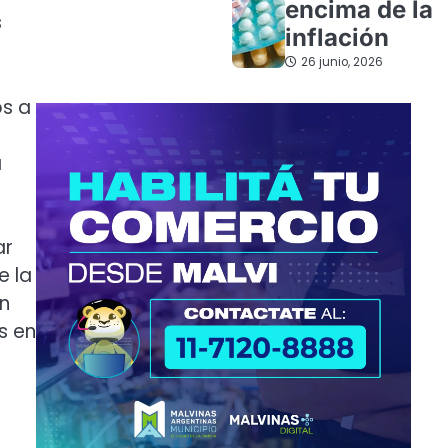
encima de la
s
inflación
26 junio, 2026
os a
a
ar
e la
un
s en