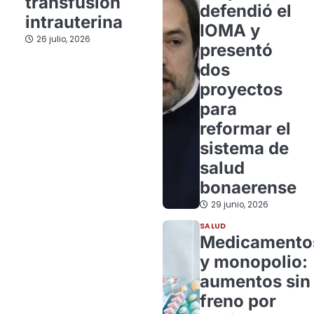
transfusión
defendió el
intrauterina
IOMA y
26 julio, 2026
presentó
dos
proyectos
para
reformar el
sistema de
salud
bonaerense
29 junio, 2026
SALUD
Medicamento
y monopolio:
aumentos sin
freno por