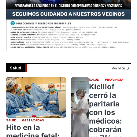
Salud
Ver Más
SALUD
PROVINCIA
Kicillof
cerró la
paritaria
con los
médicos:
SALUD
DESTACADAS
Hito en la
cobrarán
medicina fetal: