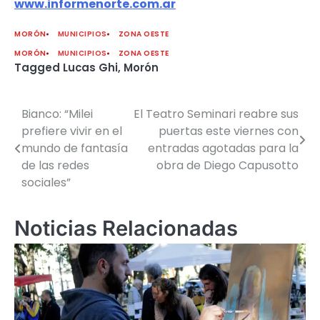
www.informenorte.com.ar
MORÓN
MUNICIPIOS
ZONA OESTE
MORÓN
MUNICIPIOS
ZONA OESTE
Tagged
Lucas Ghi
,
Morón
Bianco: “Milei
El Teatro Seminari reabre sus
Navegación
prefiere vivir en el
puertas este viernes con
de
mundo de fantasía
entradas agotadas para la
de las redes
obra de Diego Capusotto
entradas
sociales”
Noticias Relacionadas