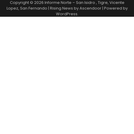
Copyright © 2026
Informe Norte – San Isidro , Tigre, Vicente
Lopez, San Fernando
| Rising News by
Ascendoor
| Powered by
WordPress
.