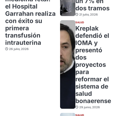
un 7% en
el Hospital
dos tramos
Garrahan realiza
21 julio, 2026
con éxito su
SALUD
primera
Kreplak
transfusión
defendió el
intrauterina
IOMA y
presentó
26 julio, 2026
dos
proyectos
para
reformar el
sistema de
salud
bonaerense
29 junio, 2026
SALUD