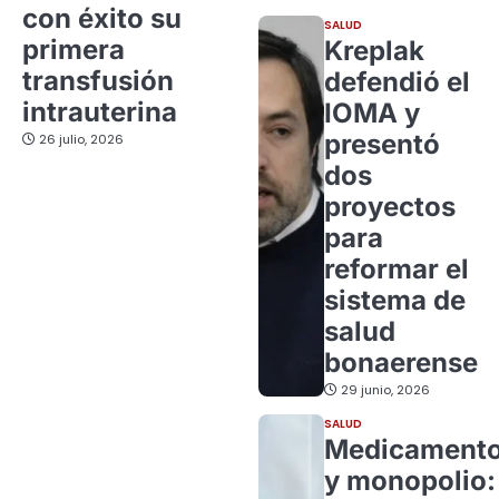
con éxito su
SALUD
primera
Kreplak
transfusión
defendió el
intrauterina
IOMA y
presentó
26 julio, 2026
dos
proyectos
para
reformar el
sistema de
salud
bonaerense
29 junio, 2026
SALUD
Medicament
y monopolio: