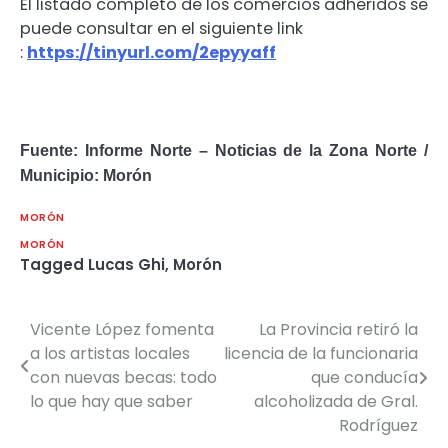
El listado completo de los comercios adheridos se
puede consultar en el siguiente link
:
https://tinyurl.com/2epyyaff
Fuente: Informe Norte – Noticias de la Zona Norte /
Municipio: Morón
MORÓN
MORÓN
Tagged
Lucas Ghi
,
Morón
Vicente López fomenta
La Provincia retiró la
Navegación
a los artistas locales
licencia de la funcionaria
de
con nuevas becas: todo
que conducía
lo que hay que saber
alcoholizada de Gral.
entradas
Rodríguez