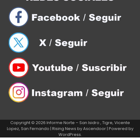
Copyright © 2026
Informe Norte – San Isidro , Tigre, Vicente
Lopez, San Fernando
| Rising News by
Ascendoor
| Powered by
WordPress
.