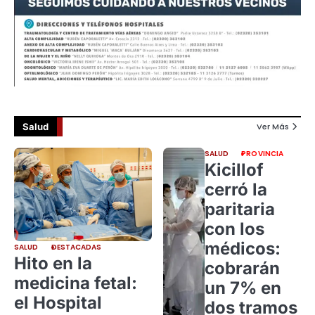
Salud
Ver Más
SALUD
PROVINCIA
Kicillof
cerró la
paritaria
con los
médicos:
SALUD
DESTACADAS
Hito en la
cobrarán
medicina fetal:
un 7% en
el Hospital
dos tramos