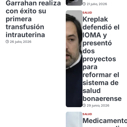
Garrahan realiza
21 julio, 2026
con éxito su
SALUD
primera
Kreplak
transfusión
defendió el
intrauterina
IOMA y
presentó
26 julio, 2026
dos
proyectos
para
reformar el
sistema de
salud
bonaerense
29 junio, 2026
SALUD
Medicament