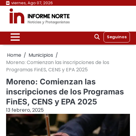
Skip
viernes, Ago 07, 2026
to
content
Seguinos
Home
Municipios
Moreno: Comienzan las inscripciones de los
Programas FinES, CENS y EPA 2025
Moreno: Comienzan las
inscripciones de los Programas
FinES, CENS y EPA 2025
13 febrero, 2025