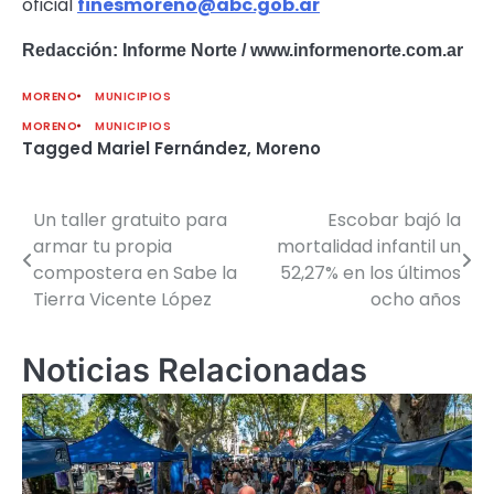
oficial
finesmoreno@abc.gob.ar
Redacción: Informe Norte / www.informenorte.com.ar
MORENO
MUNICIPIOS
MORENO
MUNICIPIOS
Tagged
Mariel Fernández
,
Moreno
Un taller gratuito para
Escobar bajó la
Navegación
armar tu propia
mortalidad infantil un
de
compostera en Sabe la
52,27% en los últimos
Tierra Vicente López
ocho años
entradas
Noticias Relacionadas