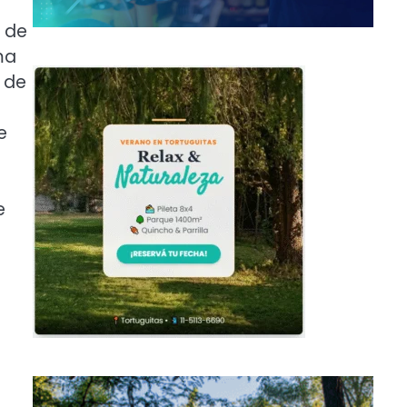
C de
ma
d de
e
e