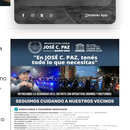
n
ano
,
co