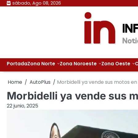
Skip
sábado, Ago 08, 2026
to
content
Portada
Zona Norte
Zona Noroeste
Zona Oeste
C
Home
AutoPlus
Morbidelli ya vende sus motos en
Morbidelli ya vende sus m
22 junio, 2025