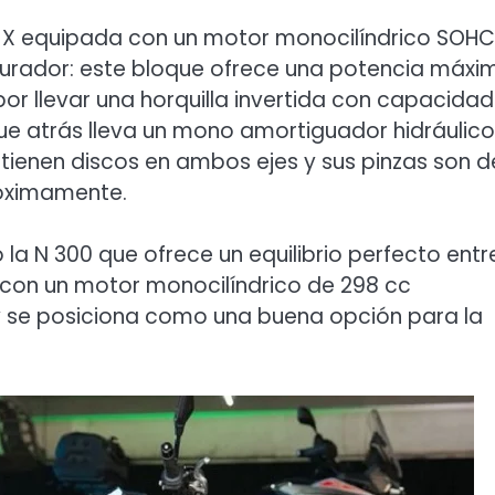
50 X equipada con un motor monocilíndrico SOH
rburador: este bloque ofrece una potencia máxi
or llevar una horquilla invertida con capacida
que atrás lleva un mono amortiguador hidráulico
 tienen discos en ambos ejes y sus pinzas son d
róximamente.
 la N 300 que ofrece un equilibrio perfecto entr
 con un motor monocilíndrico de 298 cc
P y se posiciona como una buena opción para la