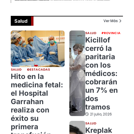
Salud
Ver Más
SALUD
PROVINCIA
Kicillof
cerró la
paritaria
con los
SALUD
DESTACADAS
médicos:
Hito en la
cobrarán
medicina fetal:
un 7% en
el Hospital
dos
Garrahan
tramos
realiza con
21 julio, 2026
éxito su
SALUD
primera
Kreplak