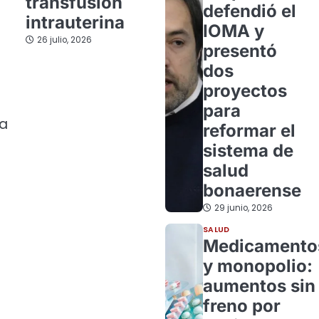
transfusión
defendió el
intrauterina
IOMA y
26 julio, 2026
presentó
dos
proyectos
para
na
reformar el
sistema de
salud
bonaerense
29 junio, 2026
SALUD
Medicamento
y monopolio:
aumentos sin
freno por