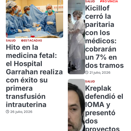
SALUD
PROVINCIA
Kicillof
cerró la
paritaria
con los
médicos:
SALUD
DESTACADAS
Hito en la
cobrarán
medicina fetal:
un 7% en
el Hospital
dos tramos
Garrahan realiza
21 julio, 2026
con éxito su
SALUD
primera
Kreplak
transfusión
defendió el
intrauterina
IOMA y
presentó
26 julio, 2026
dos
proyectos