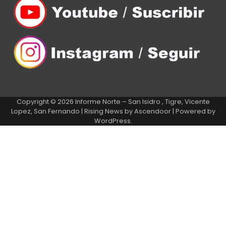
Copyright © 2026
Informe Norte – San Isidro , Tigre, Vicente
Lopez, San Fernando
| Rising News by
Ascendoor
| Powered by
WordPress
.