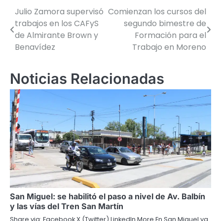
Julio Zamora supervisó
Comienzan los cursos del
Navegación
trabajos en los CAFyS
segundo bimestre de
de
de Almirante Brown y
Formación para el
Benavídez
Trabajo en Moreno
entradas
Noticias Relacionadas
San Miguel: se habilitó el paso a nivel de Av. Balbín
y las vías del Tren San Martín
Share via: Facebook X (Twitter) LinkedIn More En San Miguel ya