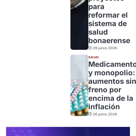
para
reformar el
sistema de
salud
bonaerense
29 junio, 2026
SALUD
Medicament
y monopolio:
aumentos si
freno por
encima de la
inflación
26 junio, 2026