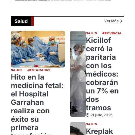
Salud
Ver Más
SALUD
PROVINCIA
Kicillof
cerró la
paritaria
con los
SALUD
DESTACADAS
médicos:
Hito en la
cobrarán
medicina fetal:
un 7% en
el Hospital
dos
Garrahan
tramos
realiza con
21 julio, 2026
éxito su
SALUD
primera
Kreplak