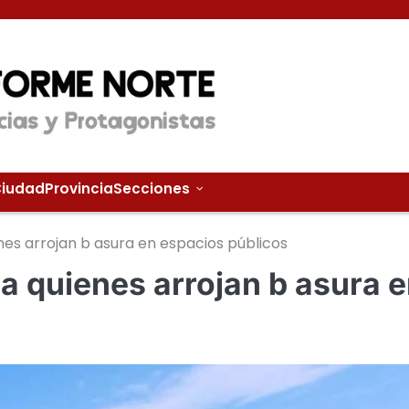
iudad
Provincia
Secciones
nes arrojan b asura en espacios públicos
a quienes arrojan b asura 