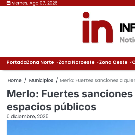
Skip
viernes, Ago 07, 2026
to
content
Portada
Zona Norte
Zona Noroeste
Zona Oeste
C
Home
Municipios
Merlo: Fuertes sanciones a quie
Merlo: Fuertes sanciones 
espacios públicos
6 diciembre, 2025