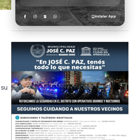
r
 su