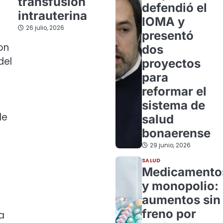
transfusión
defendió el
intrauterina
IOMA y
26 julio, 2026
presentó
on
dos
del
proyectos
para
reformar el
sistema de
de
salud
bonaerense
29 junio, 2026
SALUD
Medicamento
y monopolio:
aumentos sin
freno por
a