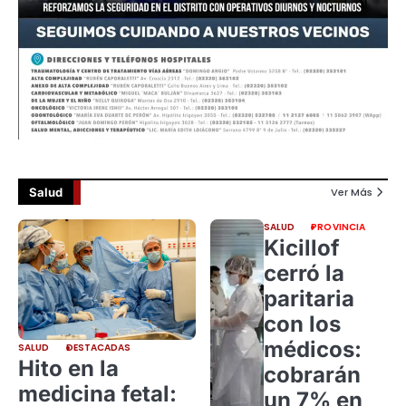
Salud
Ver Más
SALUD
PROVINCIA
Kicillof
cerró la
paritaria
con los
médicos:
SALUD
DESTACADAS
Hito en la
cobrarán
medicina fetal:
un 7% en