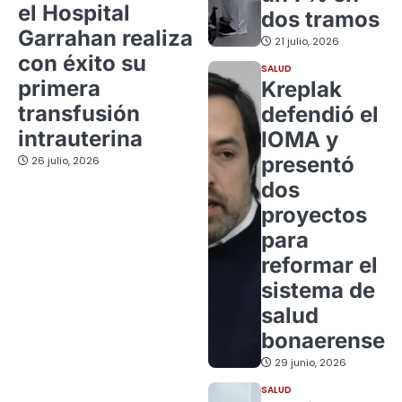
el Hospital
dos tramos
Garrahan realiza
21 julio, 2026
con éxito su
SALUD
primera
Kreplak
transfusión
defendió el
intrauterina
IOMA y
presentó
26 julio, 2026
dos
proyectos
para
reformar el
sistema de
salud
bonaerense
29 junio, 2026
SALUD