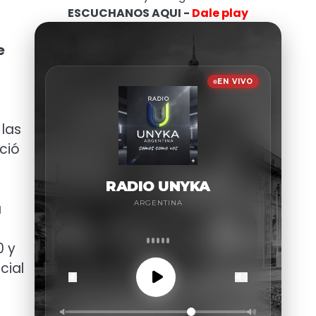
ESCUCHANOS AQUI -
Dale play
e
 las
ció
a
0 y
cial