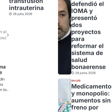
transfusión
defendió el
intrauterina
IOMA y
26 julio, 2026
presentó
dos
proyectos
n el
ópez
para
reformar el
sistema de
salud
bonaerense
ema
e
29 junio, 2026
dIn
SALUD
es
Medicamento
n la…
y monopolio:
aumentos sin
freno por