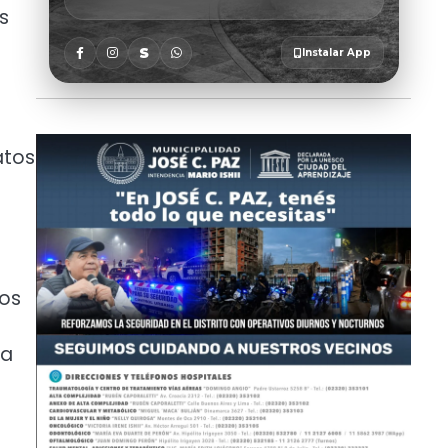
s
atos
los
na