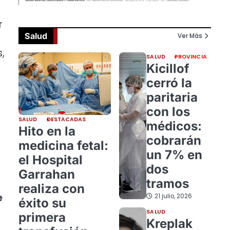
r
Salud
Ver Más
,
SALUD
PROVINCIA
Kicillof
cerró la
paritaria
con los
SALUD
DESTACADAS
médicos:
Hito en la
cobrarán
medicina fetal:
un 7% en
el Hospital
dos
Garrahan
tramos
realiza con
e
21 julio, 2026
éxito su
SALUD
primera
Kreplak