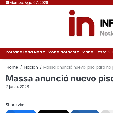
Skip
viernes, Ago 07, 2026
to
content
Portada
Zona Norte
Zona Noroeste
Zona Oeste
C
Home
Nacion
Massa anunció nuevo piso para no
Massa anunció nuevo pis
7 junio, 2023
Share via: