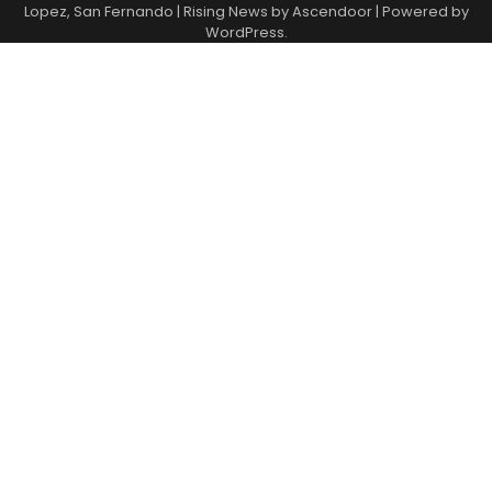
Lopez, San Fernando
| Rising News by
Ascendoor
| Powered by
WordPress
.