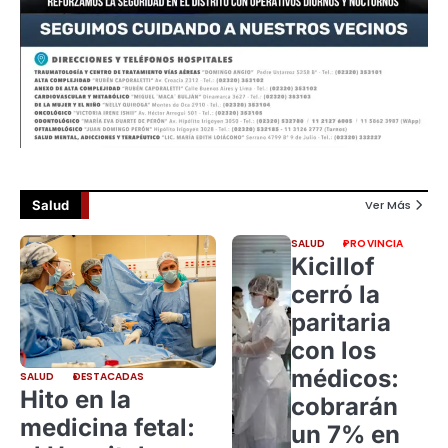
Salud
Ver Más
SALUD
PROVINCIA
Kicillof
cerró la
paritaria
con los
médicos:
SALUD
DESTACADAS
Hito en la
cobrarán
medicina fetal:
un 7% en