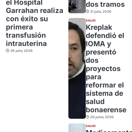
el Hospital
dos tramos
Garrahan realiza
21 julio, 2026
con éxito su
SALUD
primera
Kreplak
transfusión
defendió el
intrauterina
IOMA y
presentó
26 julio, 2026
dos
proyectos
para
reformar el
sistema de
salud
bonaerense
29 junio, 2026
SALUD