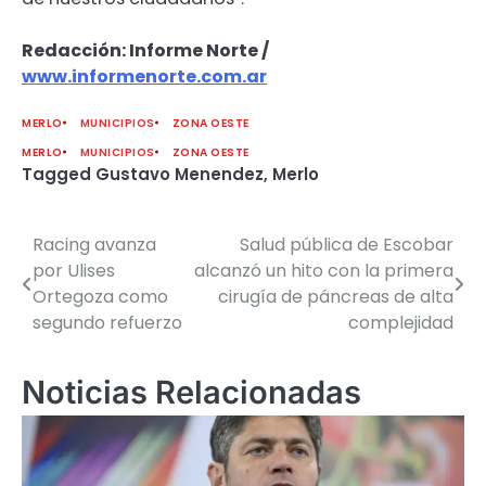
Redacción: Informe Norte /
www.informenorte.com.ar
MERLO
MUNICIPIOS
ZONA OESTE
MERLO
MUNICIPIOS
ZONA OESTE
Tagged
Gustavo Menendez
,
Merlo
Racing avanza
Salud pública de Escobar
Navegación
por Ulises
alcanzó un hito con la primera
de
Ortegoza como
cirugía de páncreas de alta
segundo refuerzo
complejidad
entradas
Noticias Relacionadas