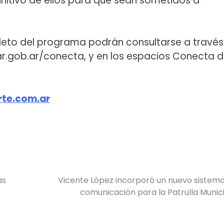
initivo de ellos para que sean sometidos a
leto del programa podrán consultarse a través
.gob.ar/conecta, y en los espacios Conecta 
te.com.ar
as
Vicente López incorporó un nuevo sistem
comunicación para la Patrulla Munic