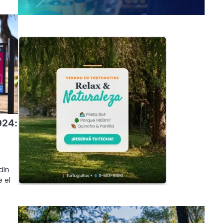
024:
dIn
 el