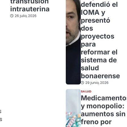
transfusión
defendió el
intrauterina
IOMA y
26 julio, 2026
presentó
dos
proyectos
para
reformar el
sistema de
salud
bonaerense
29 junio, 2026
SALUD
Medicamento
y monopolio:
s
aumentos sin
s
freno por