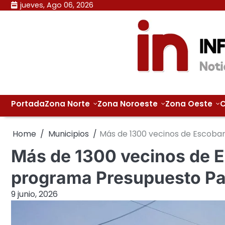
Skip
jueves, Ago 06, 2026
to
content
Portada
Zona Norte
Zona Noroeste
Zona Oeste
C
Home
Municipios
Más de 1300 vecinos de Escobar
Más de 1300 vecinos de E
programa Presupuesto Par
9 junio, 2026