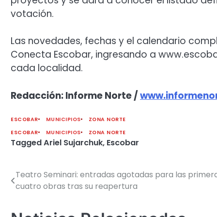
proyectos y se dará a conocer el listado def
votación.
Las novedades, fechas y el calendario comp
Conecta Escobar, ingresando a www.escobar
cada localidad.
Redacción: Informe Norte /
www.informenor
ESCOBAR
MUNICIPIOS
ZONA NORTE
ESCOBAR
MUNICIPIOS
ZONA NORTE
Tagged
Ariel Sujarchuk
,
Escobar
Teatro Seminari: entradas agotadas para las primer
Navegación
cuatro obras tras su reapertura
de
entradas