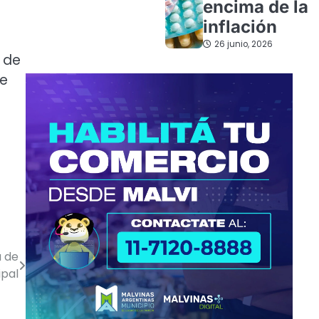
encima de la
inflación
26 junio, 2026
 de
de
a de
ipal