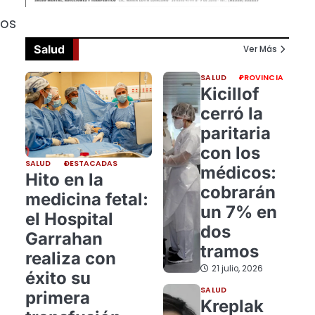
tos
Salud
Ver Más
SALUD
PROVINCIA
Kicillof
cerró la
paritaria
con los
SALUD
DESTACADAS
médicos:
Hito en la
cobrarán
medicina fetal:
un 7% en
el Hospital
dos
Garrahan
tramos
realiza con
21 julio, 2026
éxito su
SALUD
primera
Kreplak