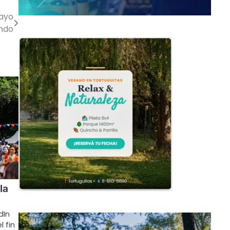
Mayo
ndo
la
dIn
l fin