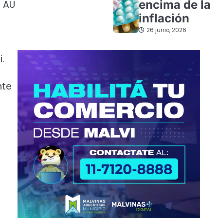
encima de la
r AU
inflación
26 junio, 2026
.
nte