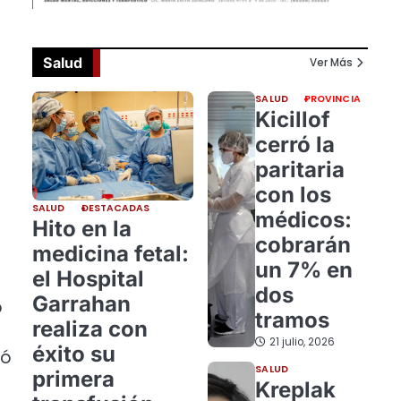
Salud
Ver Más
SALUD
PROVINCIA
Kicillof
cerró la
paritaria
con los
SALUD
DESTACADAS
médicos:
Hito en la
cobrarán
medicina fetal:
un 7% en
el Hospital
dos
Garrahan
o
tramos
realiza con
21 julio, 2026
éxito su
yó
SALUD
primera
Kreplak