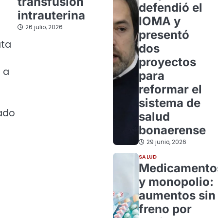
transfusión
defendió el
intrauterina
IOMA y
26 julio, 2026
presentó
ata
dos
proyectos
 a
para
reformar el
sistema de
cado
salud
bonaerense
29 junio, 2026
SALUD
Medicamento
y monopolio:
aumentos sin
freno por