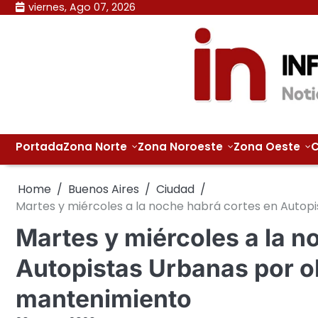
Skip
viernes, Ago 07, 2026
to
content
Portada
Zona Norte
Zona Noroeste
Zona Oeste
C
Home
Buenos Aires
Ciudad
Martes y miércoles a la noche habrá cortes en Autop
Martes y miércoles a la n
Autopistas Urbanas por o
mantenimiento