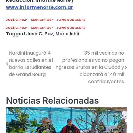
Redacción: Informe Norte /
www.informenorte.com.ar
JOSÉ C. PAZ
MUNICIPIOS
ZONA NOROESTE
JOSÉ C. PAZ
MUNICIPIOS
ZONA NOROESTE
Tagged
José C. Paz
,
Mario Ishii
Nardini inauguró 4
35 mil vecinos no
Navegación
nuevas calles en el
profesionales ya no pagan
de
barrio Estudiantes
Ingresos Brutos en la Ciudad y
de Grand Bourg
alcanzará a 140 mil
entradas
contribuyentes
Noticias Relacionadas