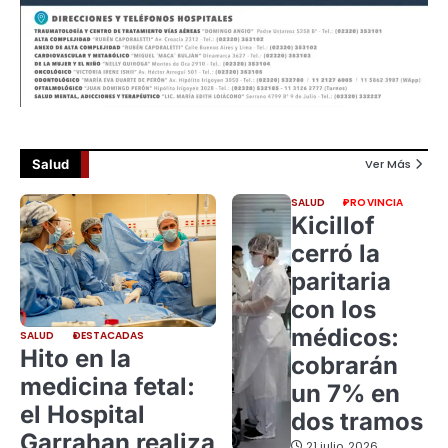
Salud
Ver Más
SALUD
PROVINCIA
Kicillof
cerró la
paritaria
con los
médicos:
SALUD
DESTACADAS
Hito en la
cobrarán
medicina fetal:
un 7% en
el Hospital
dos tramos
Garrahan realiza
21 julio, 2026