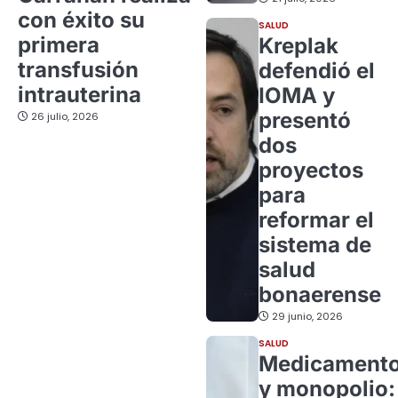
con éxito su
SALUD
primera
Kreplak
transfusión
defendió el
intrauterina
IOMA y
presentó
26 julio, 2026
dos
proyectos
para
reformar el
sistema de
salud
bonaerense
29 junio, 2026
SALUD
Medicament
y monopolio: