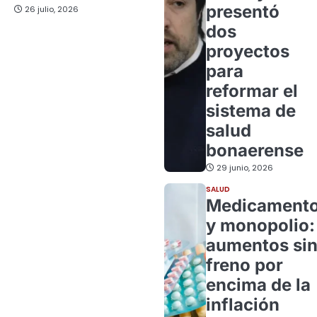
presentó
26 julio, 2026
dos
proyectos
para
reformar el
sistema de
salud
bonaerense
29 junio, 2026
SALUD
Medicament
y monopolio:
aumentos si
freno por
encima de la
inflación