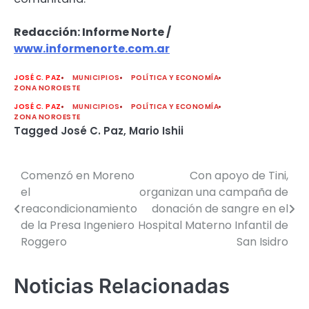
Redacción: Informe Norte /
www.informenorte.com.ar
JOSÉ C. PAZ
MUNICIPIOS
POLÍTICA Y ECONOMÍA
ZONA NOROESTE
JOSÉ C. PAZ
MUNICIPIOS
POLÍTICA Y ECONOMÍA
ZONA NOROESTE
Tagged
José C. Paz
,
Mario Ishii
Comenzó en Moreno
Con apoyo de Tini,
Navegación
el
organizan una campaña de
de
reacondicionamiento
donación de sangre en el
de la Presa Ingeniero
Hospital Materno Infantil de
entradas
Roggero
San Isidro
Noticias Relacionadas