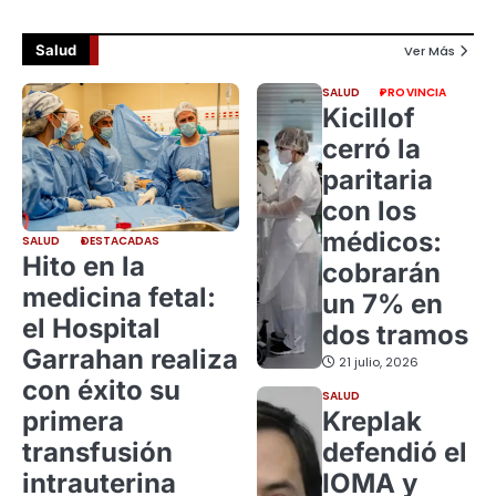
Salud
Ver Más
SALUD
PROVINCIA
Kicillof
cerró la
paritaria
con los
médicos:
SALUD
DESTACADAS
Hito en la
cobrarán
medicina fetal:
un 7% en
el Hospital
dos tramos
Garrahan realiza
21 julio, 2026
con éxito su
SALUD
primera
Kreplak
transfusión
defendió el
intrauterina
IOMA y