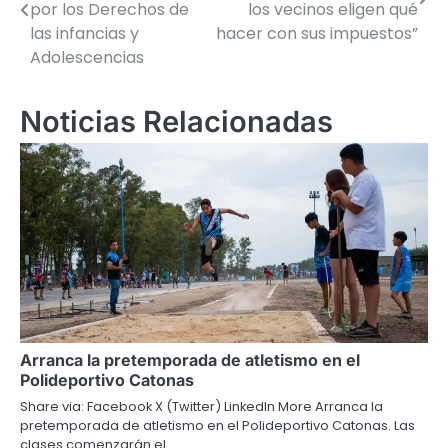
de
por los Derechos de
los vecinos eligen qué
las infancias y
hacer con sus impuestos”
entradas
Adolescencias
Noticias Relacionadas
Arranca la pretemporada de atletismo en el
Polideportivo Catonas
Share via: Facebook X (Twitter) LinkedIn More Arranca la
pretemporada de atletismo en el Polideportivo Catonas. Las
clases comenzarán el…