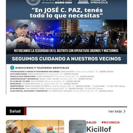
Salud
Ver Más
SALUD
PROVINCIA
Kicillof