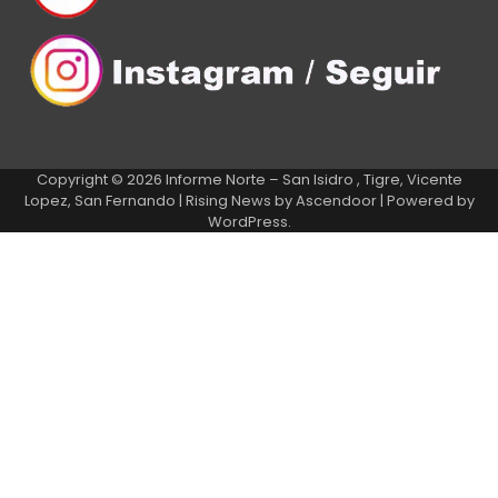
Copyright © 2026
Informe Norte – San Isidro , Tigre, Vicente
Lopez, San Fernando
| Rising News by
Ascendoor
| Powered by
WordPress
.