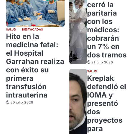
cerró la
paritaria
con los
médicos:
SALUD
DESTACADAS
Hito en la
cobrarán
medicina fetal:
un 7% en
el Hospital
dos tramos
Garrahan realiza
21 julio, 2026
con éxito su
SALUD
primera
Kreplak
transfusión
defendió el
intrauterina
IOMA y
presentó
26 julio, 2026
dos
proyectos
para