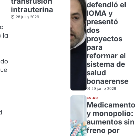
transfusión
defendió el
intrauterina
IOMA y
26 julio, 2026
presentó
co
dos
 la
proyectos
para
reformar el
ado
sistema de
que
salud
bonaerense
29 junio, 2026
SALUD
Medicamento
d
y monopolio:
aumentos sin
freno por