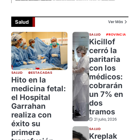
Salud
Ver Más
SALUD
PROVINCIA
Kicillof
cerró la
paritaria
con los
SALUD
DESTACADAS
médicos:
Hito en la
cobrarán
medicina fetal:
un 7% en
el Hospital
dos
Garrahan
tramos
realiza con
21 julio, 2026
éxito su
SALUD
primera
Kreplak