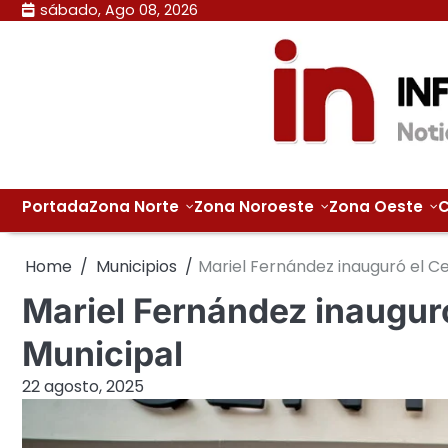
Skip
sábado, Ago 08, 2026
to
content
Portada
Zona Norte
Zona Noroeste
Zona Oeste
C
Home
Municipios
Mariel Fernández inauguró el C
Mariel Fernández inaugur
Municipal
22 agosto, 2025