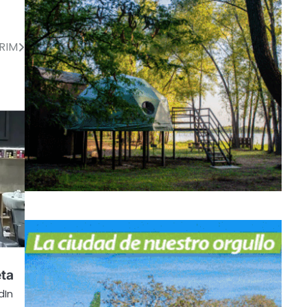
CRIM
ta
dIn