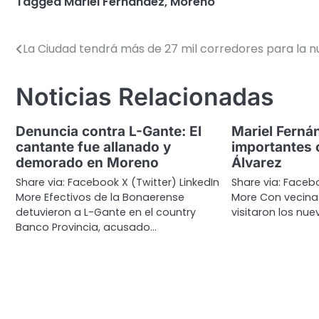
Tagged
Mariel Fernández
,
Moreno
La Ciudad tendrá más de 27 mil corredores para la nu
Navegación
de
Noticias Relacionadas
entradas
Denuncia contra L-Gante: El
Mariel Ferná
cantante fue allanado y
importantes 
demorado en Moreno
Álvarez
Share via: Facebook X (Twitter) LinkedIn
Share via: Facebo
More Efectivos de la Bonaerense
More Con vecinas
detuvieron a L-Gante en el country
visitaron los nue
Banco Provincia, acusado…