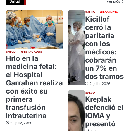
Salud
Ver Más
SALUD
PROVINCIA
Kicillof
cerró la
paritaria
con los
médicos:
SALUD
DESTACADAS
Hito en la
cobrarán
medicina fetal:
un 7% en
el Hospital
dos tramos
Garrahan realiza
21 julio, 2026
con éxito su
SALUD
primera
Kreplak
transfusión
defendió el
intrauterina
IOMA y
presentó
26 julio, 2026