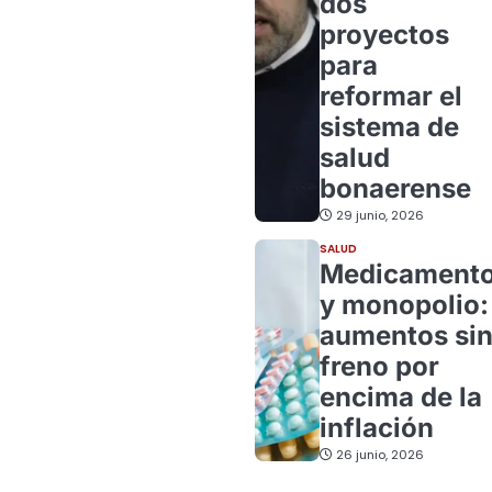
dos
proyectos
para
reformar el
sistema de
salud
bonaerense
29 junio, 2026
SALUD
Medicament
y monopolio:
aumentos si
freno por
encima de la
inflación
26 junio, 2026