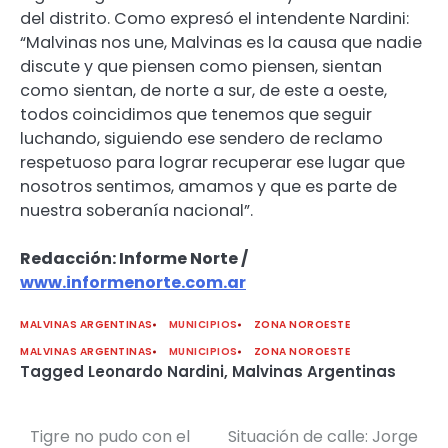
del distrito. Como expresó el intendente Nardini:
“Malvinas nos une, Malvinas es la causa que nadie
discute y que piensen como piensen, sientan
como sientan, de norte a sur, de este a oeste,
todos coincidimos que tenemos que seguir
luchando, siguiendo ese sendero de reclamo
respetuoso para lograr recuperar ese lugar que
nosotros sentimos, amamos y que es parte de
nuestra soberanía nacional”.
Redacción: Informe Norte /
www.informenorte.com.ar
MALVINAS ARGENTINAS
MUNICIPIOS
ZONA NOROESTE
MALVINAS ARGENTINAS
MUNICIPIOS
ZONA NOROESTE
Tagged
Leonardo Nardini
,
Malvinas Argentinas
Tigre no pudo con el
Situación de calle: Jorge
Navegación