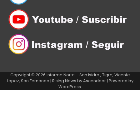
Copyright © 2026
Informe Norte – San Isidro , Tigre, Vicente
Lopez, San Fernando
| Rising News by
Ascendoor
| Powered by
WordPress
.