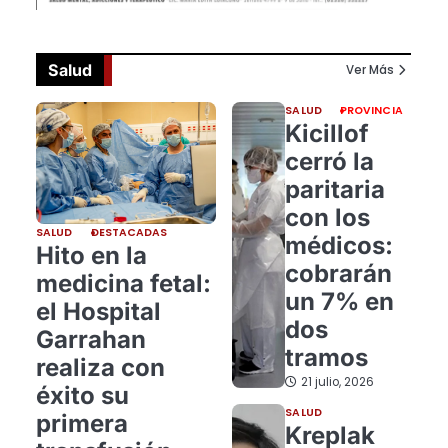
Salud
Ver Más
SALUD
PROVINCIA
Kicillof
cerró la
paritaria
con los
SALUD
DESTACADAS
médicos:
Hito en la
cobrarán
medicina fetal:
un 7% en
el Hospital
dos
Garrahan
tramos
realiza con
21 julio, 2026
éxito su
SALUD
primera
Kreplak