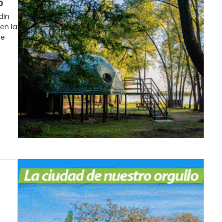
o
dIn
en la
te