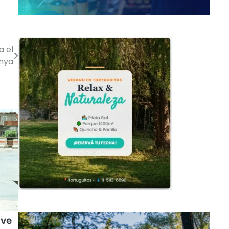
a el
unya
ave