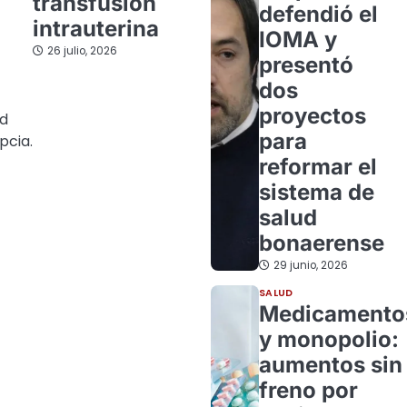
transfusión
defendió el
intrauterina
IOMA y
26 julio, 2026
presentó
dos
proyectos
ad
para
pcia.
reformar el
sistema de
salud
bonaerense
29 junio, 2026
SALUD
Medicamento
y monopolio:
aumentos sin
freno por