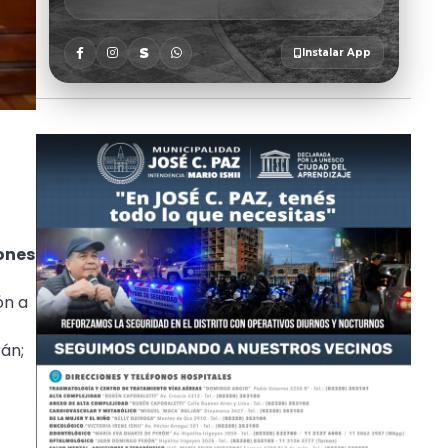
ones
ón a
rán;