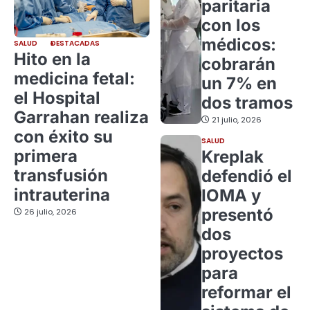
paritaria
con los
médicos:
SALUD
DESTACADAS
Hito en la
cobrarán
medicina fetal:
un 7% en
el Hospital
dos tramos
Garrahan realiza
21 julio, 2026
con éxito su
SALUD
primera
Kreplak
transfusión
defendió el
intrauterina
IOMA y
presentó
26 julio, 2026
dos
proyectos
para
reformar el