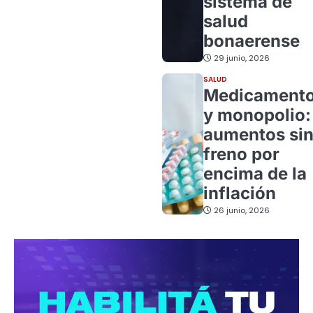
sistema de
salud
bonaerense
29 junio, 2026
SALUD
Medicament
y monopolio:
aumentos si
freno por
encima de la
inflación
26 junio, 2026