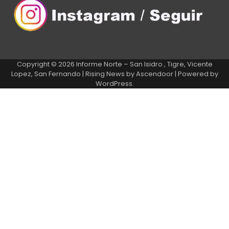
Copyright © 2026
Informe Norte – San Isidro , Tigre, Vicente
Lopez, San Fernando
| Rising News by
Ascendoor
| Powered by
WordPress
.