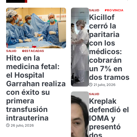
SALUD
PROVINCIA
Kicillof
cerró la
paritaria
con los
médicos:
SALUD
DESTACADAS
Hito en la
cobrarán
medicina fetal:
un 7% en
el Hospital
dos tramos
Garrahan realiza
21 julio, 2026
con éxito su
SALUD
primera
Kreplak
transfusión
defendió el
intrauterina
IOMA y
presentó
26 julio, 2026
dos