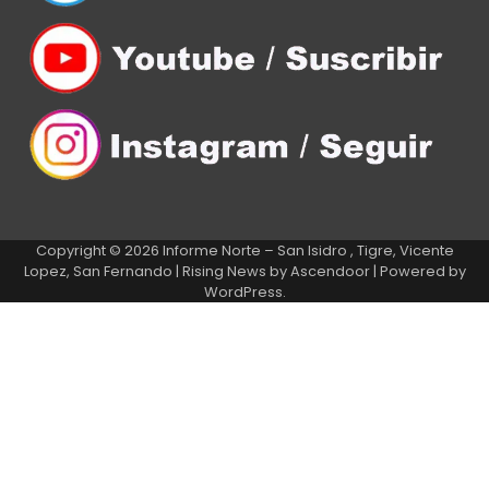
Copyright © 2026
Informe Norte – San Isidro , Tigre, Vicente
Lopez, San Fernando
| Rising News by
Ascendoor
| Powered by
WordPress
.