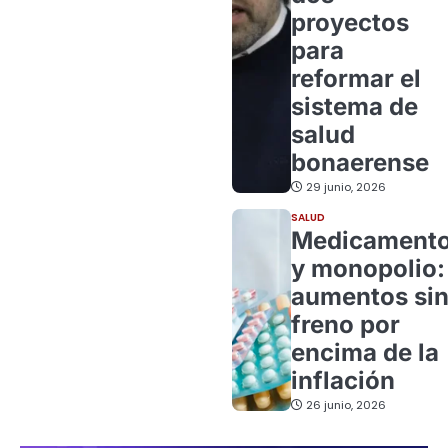
proyectos
para
reformar el
sistema de
salud
bonaerense
29 junio, 2026
SALUD
Medicament
y monopolio:
aumentos si
freno por
encima de la
inflación
26 junio, 2026