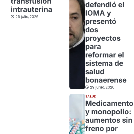
transfusión
defendió el
intrauterina
IOMA y
26 julio, 2026
presentó
dos
proyectos
para
reformar el
sistema de
salud
bonaerense
29 junio, 2026
SALUD
Medicamento
y monopolio:
aumentos sin
freno por