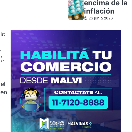
encima de la
inflación
26 junio, 2026
la
e
e
).
el
 en