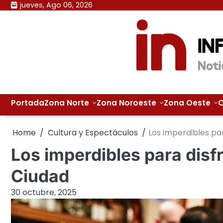
Skip
jueves, Ago 06, 2026
to
content
Portada
Zona Norte
Zona Noroeste
Zona Oeste
C
Home
Cultura y Espectáculos
Los imperdibles par
Los imperdibles para disfr
Ciudad
30 octubre, 2025