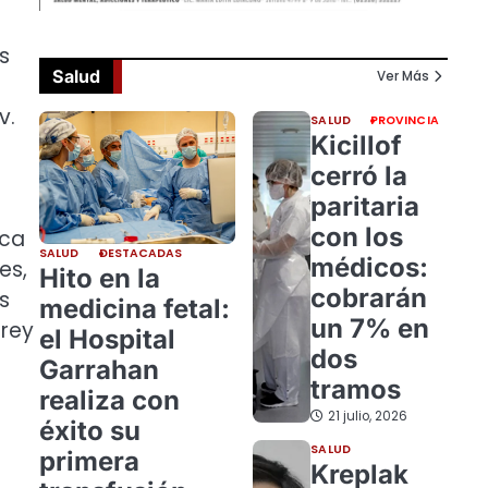
s
Salud
Ver Más
v.
SALUD
PROVINCIA
Kicillof
cerró la
paritaria
con los
ica
SALUD
DESTACADAS
médicos:
es,
Hito en la
cobrarán
s
medicina fetal:
un 7% en
rrey
el Hospital
dos
Garrahan
tramos
realiza con
21 julio, 2026
éxito su
SALUD
primera
Kreplak