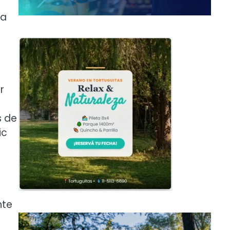
la
r
s de
ic
nte