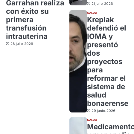
Garrahan realiza
21 julio, 2026
con éxito su
SALUD
primera
Kreplak
transfusión
defendió el
intrauterina
IOMA y
presentó
26 julio, 2026
dos
proyectos
para
reformar el
sistema de
salud
bonaerense
29 junio, 2026
SALUD
Medicament