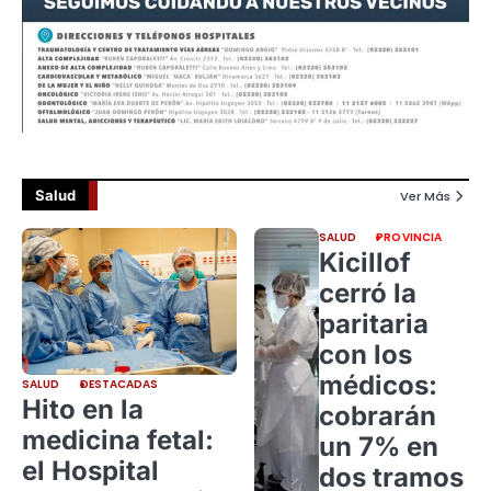
Salud
Ver Más
SALUD
PROVINCIA
Kicillof
cerró la
paritaria
con los
médicos:
SALUD
DESTACADAS
Hito en la
cobrarán
medicina fetal:
un 7% en
el Hospital
dos tramos