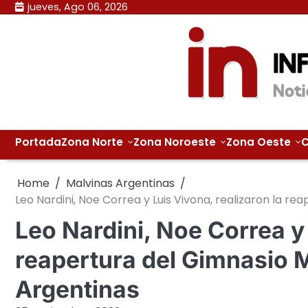
Skip
jueves, Ago 06, 2026
to
content
Portada
Zona Norte
Zona Noroeste
Zona Oeste
C
Home
Malvinas Argentinas
Leo Nardini, Noe Correa y Luis Vivona, realizaron la r
Leo Nardini, Noe Correa y 
reapertura del Gimnasio 
Argentinas