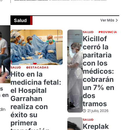
Salud
Ver Más
SALUD
PROVINCIA
Kicillof
cerró la
paritaria
con los
SALUD
DESTACADAS
médicos:
Hito en la
cobrarán
medicina fetal:
un 7% en
es
el Hospital
dos
 en
Garrahan
tramos
realiza con
dIn
21 julio, 2026
éxito su
SALUD
primera
Kreplak