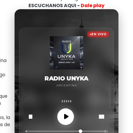
ESCUCHANOS AQUI -
Dale play
ina
ngo
 que
n
s, la
us de