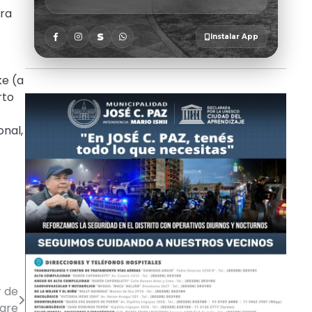
ara
ke (a
rto
onal,
r de
igre