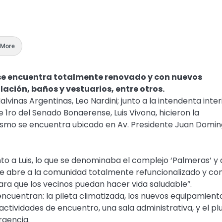
More
o se encuentra totalmente renovado y con nuevos
ación, baños y vestuarios, entre otros.
alvinas Argentinas, Leo Nardini; junto a la intendenta inter
 1ro del Senado Bonaerense, Luis Vivona, hicieron la
mismo se encuentra ubicado en Av. Presidente Juan Domi
unto a Luis, lo que se denominaba el complejo ‘Palmeras’ y
 se abre a la comunidad totalmente refuncionalizado y co
para que los vecinos puedan hacer vida saludable”.
encuentran: la pileta climatizada, los nuevos equipamiento
ctividades de encuentro, una sala administrativa, y el pl
rgencia.