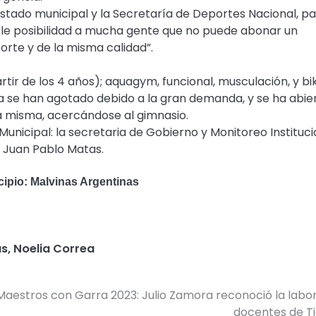
 Estado municipal y la Secretaría de Deportes Nacional, p
rle posibilidad a mucha gente que no puede abonar un
rte y de la misma calidad”.
artir de los 4 años); aquagym, funcional, musculación, y bi
 ya se han agotado debido a la gran demanda, y se ha abie
 la misma, acercándose al gimnasio.
unicipal: la secretaria de Gobierno y Monitoreo Instituci
, Juan Pablo Matas.
cipio: Malvinas Argentinas
as
,
Noelia Correa
Maestros con Garra 2023: Julio Zamora reconoció la labo
docentes de T