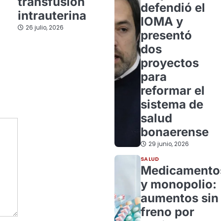
transfusión
defendió el
intrauterina
IOMA y
26 julio, 2026
presentó
dos
proyectos
para
reformar el
sistema de
salud
bonaerense
29 junio, 2026
SALUD
Medicamento
y monopolio:
aumentos sin
freno por