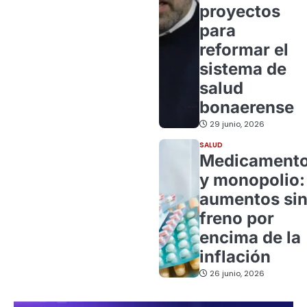
proyectos
para
reformar el
sistema de
salud
bonaerense
29 junio, 2026
SALUD
Medicament
y monopolio:
aumentos si
freno por
encima de la
inflación
26 junio, 2026