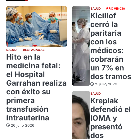
SALUD
PROVINCIA
Kicillof
cerró la
paritaria
con los
médicos:
SALUD
DESTACADAS
Hito en la
cobrarán
medicina fetal:
un 7% en
el Hospital
dos tramos
Garrahan realiza
21 julio, 2026
con éxito su
SALUD
primera
Kreplak
transfusión
defendió el
intrauterina
IOMA y
presentó
26 julio, 2026
dos