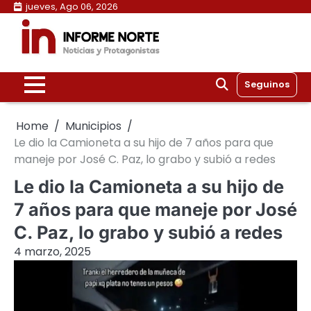
Skip
jueves, Ago 06, 2026
to
content
Seguinos
Home
Municipios
Le dio la Camioneta a su hijo de 7 años para que
maneje por José C. Paz, lo grabo y subió a redes
Le dio la Camioneta a su hijo de
7 años para que maneje por José
C. Paz, lo grabo y subió a redes
4 marzo, 2025