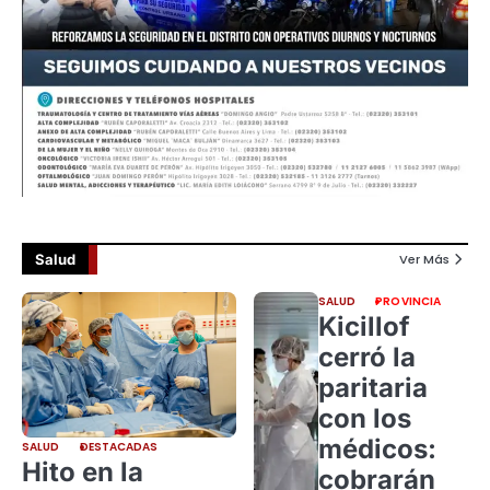
Salud
Ver Más
SALUD
PROVINCIA
Kicillof
cerró la
paritaria
con los
médicos:
SALUD
DESTACADAS
Hito en la
cobrarán