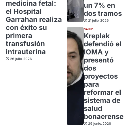
medicina fetal:
un 7% en
el Hospital
dos tramos
Garrahan realiza
21 julio, 2026
con éxito su
SALUD
primera
Kreplak
transfusión
defendió el
intrauterina
IOMA y
presentó
26 julio, 2026
dos
proyectos
para
reformar el
sistema de
salud
bonaerense
29 junio, 2026