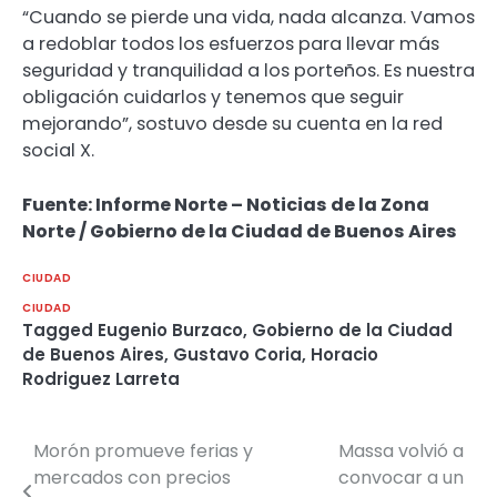
“Cuando se pierde una vida, nada alcanza. Vamos
a redoblar todos los esfuerzos para llevar más
seguridad y tranquilidad a los porteños. Es nuestra
obligación cuidarlos y tenemos que seguir
mejorando”, sostuvo desde su cuenta en la red
social X.
Fuente: Informe Norte – Noticias de la Zona
Norte / Gobierno de la Ciudad de Buenos Aires
CIUDAD
CIUDAD
Tagged
Eugenio Burzaco
,
Gobierno de la Ciudad
de Buenos Aires
,
Gustavo Coria
,
Horacio
Rodriguez Larreta
Morón promueve ferias y
Massa volvió a
Navegación
mercados con precios
convocar a un
de