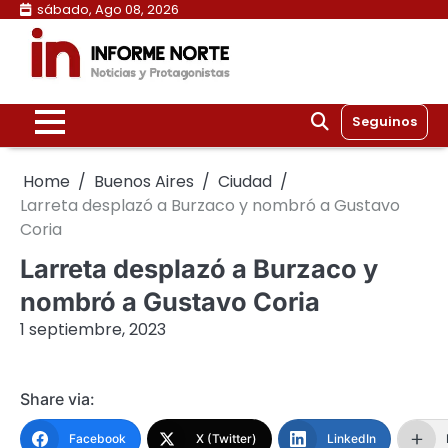
Skip
sábado, Ago 08, 2026
to
content
Seguinos
Home
Buenos Aires
Ciudad
Larreta desplazó a Burzaco y nombró a Gustavo
Coria
Larreta desplazó a Burzaco y
nombró a Gustavo Coria
1 septiembre, 2023
Share via:
Facebook
X (Twitter)
LinkedIn