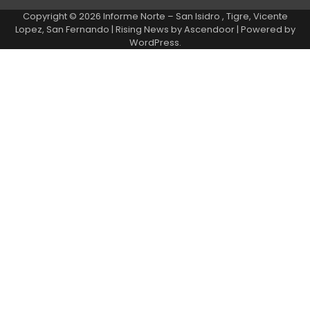
Copyright © 2026
Informe Norte – San Isidro , Tigre, Vicente
Lopez, San Fernando
| Rising News by
Ascendoor
| Powered by
WordPress
.