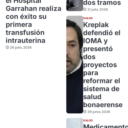
el Hospital
dos tramos
Garrahan realiza
21 julio, 2026
con éxito su
SALUD
primera
Kreplak
transfusión
defendió el
intrauterina
IOMA y
presentó
26 julio, 2026
dos
proyectos
para
reformar el
sistema de
salud
bonaerense
29 junio, 2026
SALUD
Medicament