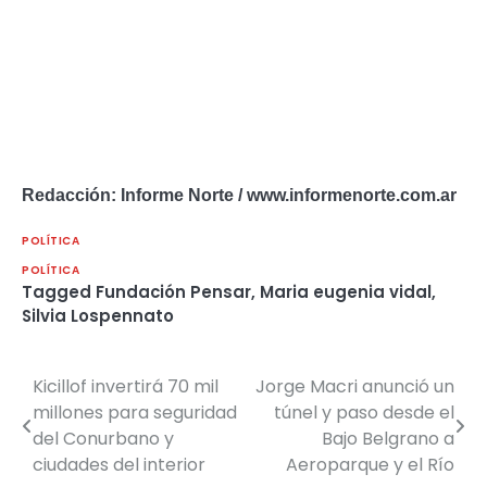
Redacción: Informe Norte / www.informenorte.com.ar
POLÍTICA
POLÍTICA
Tagged
Fundación Pensar
,
Maria eugenia vidal
,
Silvia Lospennato
Kicillof invertirá 70 mil
Jorge Macri anunció un
Navegación
millones para seguridad
túnel y paso desde el
de
del Conurbano y
Bajo Belgrano a
ciudades del interior
Aeroparque y el Río
entradas