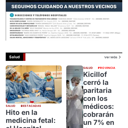
Salud
Ver Más
SALUD
PROVINCIA
Kicillof
cerró la
paritaria
con los
médicos:
SALUD
DESTACADAS
Hito en la
cobrarán
medicina fetal:
un 7% en