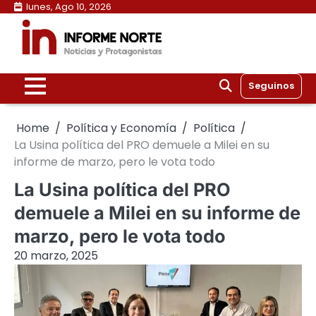
Skip
lunes, Ago 10, 2026
to
content
Seguinos
Home
Política y Economía
Política
La Usina política del PRO demuele a Milei en su
informe de marzo, pero le vota todo
La Usina política del PRO
demuele a Milei en su informe de
marzo, pero le vota todo
20 marzo, 2025