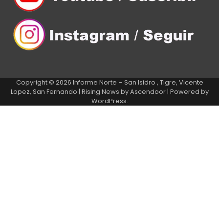
Copyright © 2026
Informe Norte – San Isidro , Tigre, Vicente
Lopez, San Fernando
| Rising News by
Ascendoor
| Powered by
WordPress
.