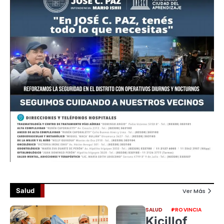
Salud
Ver Más
SALUD
PROVINCIA
Kicillof