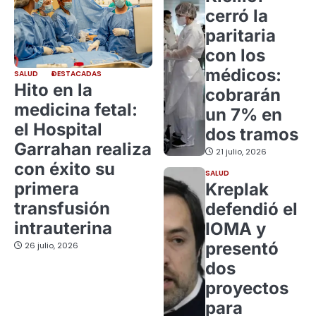
cerró la
paritaria
con los
médicos:
SALUD
DESTACADAS
Hito en la
cobrarán
medicina fetal:
un 7% en
el Hospital
dos tramos
Garrahan realiza
21 julio, 2026
con éxito su
SALUD
primera
Kreplak
transfusión
defendió el
intrauterina
IOMA y
presentó
26 julio, 2026
dos
proyectos
para