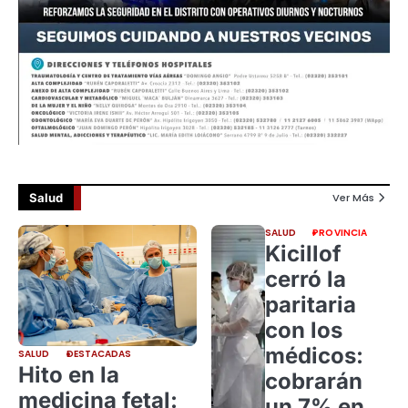
Salud
Ver Más
SALUD
PROVINCIA
Kicillof
cerró la
paritaria
con los
médicos:
SALUD
DESTACADAS
Hito en la
cobrarán
medicina fetal:
un 7% en