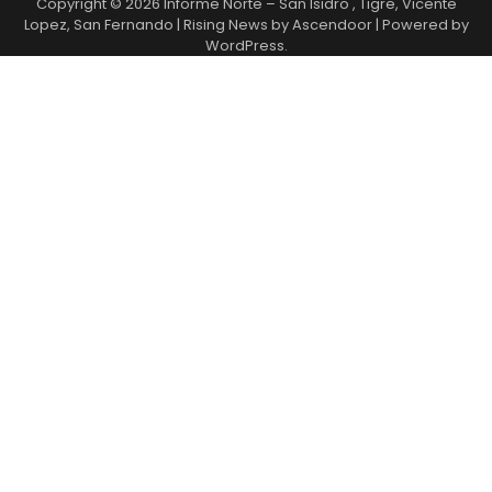
Copyright © 2026
Informe Norte – San Isidro , Tigre, Vicente
Lopez, San Fernando
| Rising News by
Ascendoor
| Powered by
WordPress
.