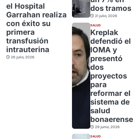
el Hospital
dos tramos
Garrahan realiza
21 julio, 2026
con éxito su
SALUD
primera
Kreplak
transfusión
defendió el
intrauterina
IOMA y
presentó
26 julio, 2026
dos
proyectos
para
reformar el
sistema de
salud
bonaerense
29 junio, 2026
SALUD