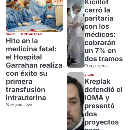
Kicillof
cerró la
paritaria
con los
médicos:
SALUD
DESTACADAS
Hito en la
cobrarán
medicina fetal:
un 7% en
el Hospital
dos tramos
Garrahan realiza
21 julio, 2026
con éxito su
SALUD
primera
Kreplak
transfusión
defendió el
intrauterina
IOMA y
presentó
26 julio, 2026
dos
proyectos