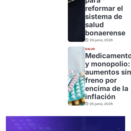
para
reformar el
sistema de
salud
bonaerense
29 junio, 2026
SALUD
Medicament
y monopolio:
aumentos si
freno por
encima de la
inflación
26 junio, 2026