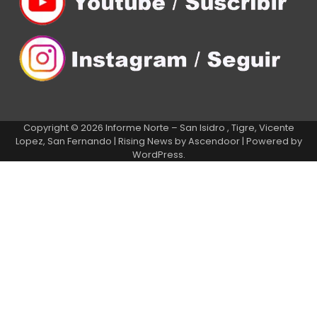
Copyright © 2026
Informe Norte – San Isidro , Tigre, Vicente
Lopez, San Fernando
| Rising News by
Ascendoor
| Powered by
WordPress
.