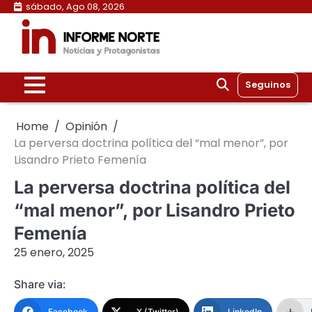
Skip
sábado, Ago 08, 2026
to
content
Seguinos
Home
Opinión
La perversa doctrina política del “mal menor”, por
Lisandro Prieto Femenía
La perversa doctrina política del
“mal menor”, por Lisandro Prieto
Femenía
25 enero, 2025
Share via:
Facebook
X (Twitter)
LinkedIn