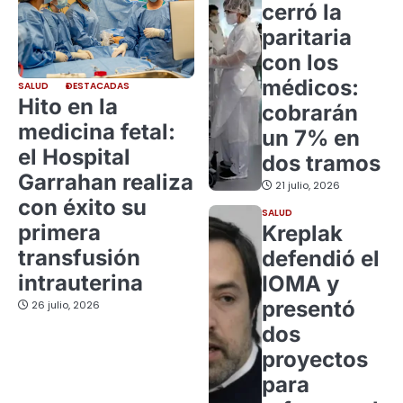
cerró la
paritaria
con los
médicos:
SALUD
DESTACADAS
Hito en la
cobrarán
medicina fetal:
un 7% en
el Hospital
dos tramos
Garrahan realiza
21 julio, 2026
con éxito su
SALUD
primera
Kreplak
transfusión
defendió el
intrauterina
IOMA y
presentó
26 julio, 2026
dos
proyectos
para