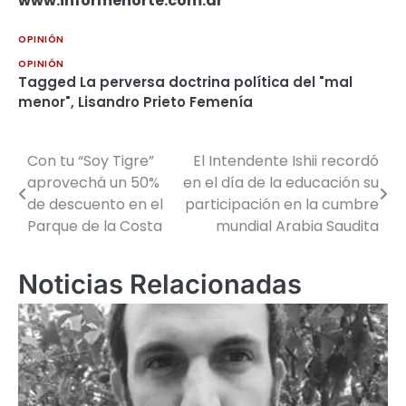
www.informenorte.com.ar
OPINIÓN
OPINIÓN
Tagged
La perversa doctrina política del "mal
menor"
,
Lisandro Prieto Femenía
Con tu “Soy Tigre”
El Intendente Ishii recordó
Navegación
aprovechá un 50%
en el día de la educación su
de
de descuento en el
participación en la cumbre
Parque de la Costa
mundial Arabia Saudita
entradas
Noticias Relacionadas