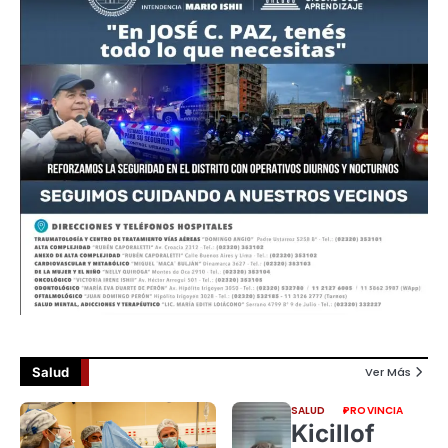
Salud
Ver Más
SALUD
PROVINCIA
Kicillof