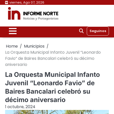
Skip
viernes, Ago 07, 2026
to
content
Seguinos
Home
Municipios
La Orquesta Municipal Infanto Juvenil “Leonardo
Favio” de Baires Bancalari celebró su décimo
aniversario
La Orquesta Municipal Infanto
Juvenil “Leonardo Favio” de
Baires Bancalari celebró su
décimo aniversario
1 octubre, 2024