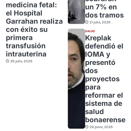
medicina fetal:
un 7% en
el Hospital
dos tramos
Garrahan realiza
21 julio, 2026
con éxito su
SALUD
primera
Kreplak
transfusión
defendió el
intrauterina
IOMA y
presentó
26 julio, 2026
dos
proyectos
para
reformar el
sistema de
salud
bonaerense
29 junio, 2026