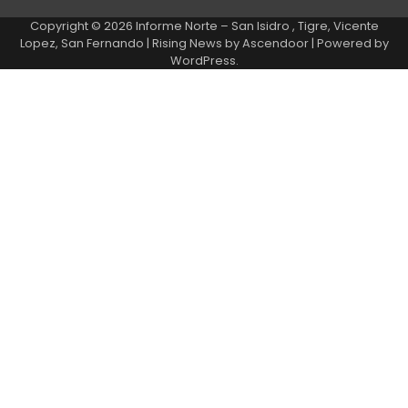
Copyright © 2026
Informe Norte – San Isidro , Tigre, Vicente
Lopez, San Fernando
| Rising News by
Ascendoor
| Powered by
WordPress
.