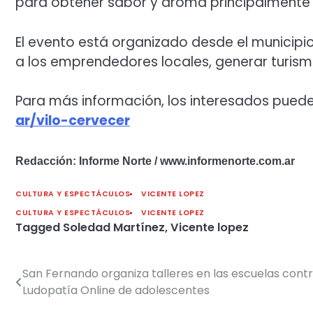
para obtener sabor y aroma principalmente p
El evento está organizado desde el municipi
a los emprendedores locales, generar turismo
Para más información, los interesados pued
ar/vilo-cervecer
Redacción: Informe Norte / www.informenorte.com.ar
CULTURA Y ESPECTÁCULOS
VICENTE LOPEZ
CULTURA Y ESPECTÁCULOS
VICENTE LOPEZ
Tagged
Soledad Martínez
,
Vicente lopez
San Fernando organiza talleres en las escuelas contr
Navegación
Ludopatía Online de adolescentes
de