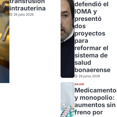
transfusión
defendió el
intrauterina
IOMA y
26 julio, 2026
presentó
dos
proyectos
para
reformar el
sistema de
salud
bonaerense
29 junio, 2026
SALUD
Medicamento
y monopolio:
aumentos sin
freno por