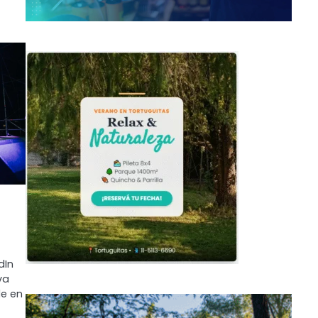
dIn
va
de en