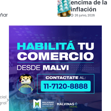
encima de la
inflación
añar
26 junio, 2026
cial
gral