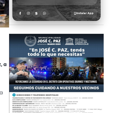
, a
 a