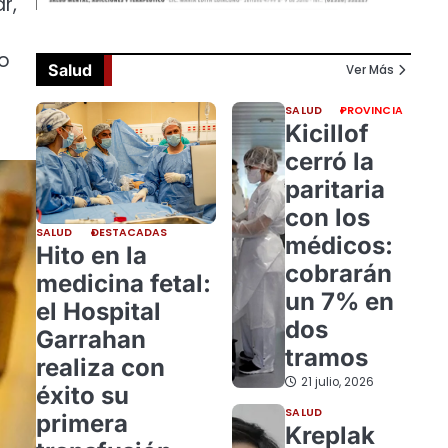
r,
mo
Salud
Ver Más
SALUD
PROVINCIA
Kicillof
cerró la
paritaria
con los
SALUD
DESTACADAS
médicos:
Hito en la
cobrarán
medicina fetal:
un 7% en
el Hospital
dos
Garrahan
tramos
realiza con
21 julio, 2026
éxito su
SALUD
primera
Kreplak