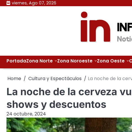
Skip
viernes, Ago 07, 2026
to
content
Portada
Zona Norte
Zona Noroeste
Zona Oeste
C
Home
Cultura y Espectáculos
La noche de la cer
La noche de la cerveza vu
shows y descuentos
24 octubre, 2024