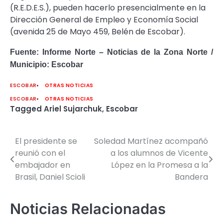
(R.E.D.E.S.), pueden hacerlo presencialmente en la
Dirección General de Empleo y Economía Social
(avenida 25 de Mayo 459, Belén de Escobar).
Fuente: Informe Norte – Noticias de la Zona Norte /
Municipio: Escobar
ESCOBAR
OTRAS NOTICIAS
ESCOBAR
OTRAS NOTICIAS
Tagged
Ariel Sujarchuk
,
Escobar
El presidente se
Soledad Martínez acompañó
Navegación
reunió con el
a los alumnos de Vicente
de
embajador en
López en la Promesa a la
Brasil, Daniel Scioli
Bandera
entradas
Noticias Relacionadas