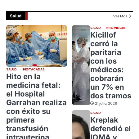
Salud
Ver Más
SALUD
PROVINCIA
Kicillof
cerró la
paritaria
con los
médicos:
SALUD
DESTACADAS
Hito en la
cobrarán
medicina fetal:
un 7% en
el Hospital
dos tramos
Garrahan realiza
21 julio, 2026
con éxito su
SALUD
primera
Kreplak
transfusión
defendió el
intrauterina
IOMA y