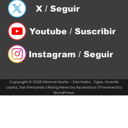
Copyright © 2026
Informe Norte – San Isidro , Tigre, Vicente
Lopez, San Fernando
| Rising News by
Ascendoor
| Powered by
WordPress
.