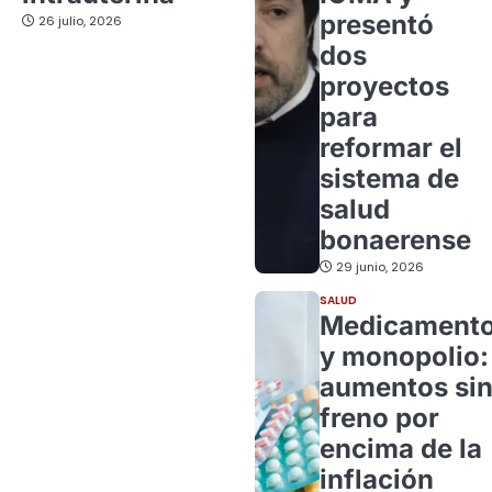
presentó
26 julio, 2026
dos
proyectos
para
reformar el
sistema de
salud
bonaerense
29 junio, 2026
SALUD
Medicament
y monopolio:
aumentos si
freno por
encima de la
inflación