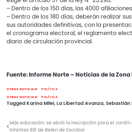
exige el artículo 37 de la ley N° 23.298;
– Dentro de los 150 días, las 4000 afiliacione
– Dentro de los 180 días, deberán realizar su
sus autoridades definitivas, con la presenta
el cronograma electoral, el reglamento elect
diario de circulación provincial.
Fuente: Informe Norte – Noticias de la Zona 
OTRAS NOTICIAS
POLÍTICA
OTRAS NOTICIAS
POLÍTICA
Tagged
Karina Milei
,
La Libertad Avanza
,
Sebastián 
Más educación: se abrió la inscripción para el Jardín
Navegación
Infantes 931 de Belén de Escobar