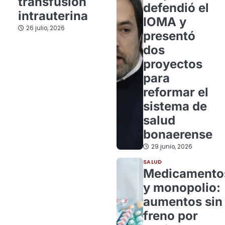
transfusión
defendió el
intrauterina
IOMA y
26 julio, 2026
presentó
dos
proyectos
para
reformar el
sistema de
salud
bonaerense
29 junio, 2026
SALUD
Medicamento
y monopolio:
aumentos sin
freno por