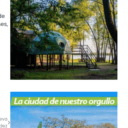
de
es,
ueva
ídez