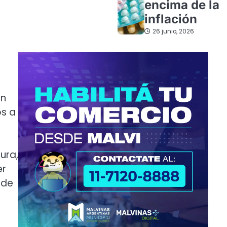
encima de la
inflación
26 junio, 2026
ón
os a
ura,
er
 de