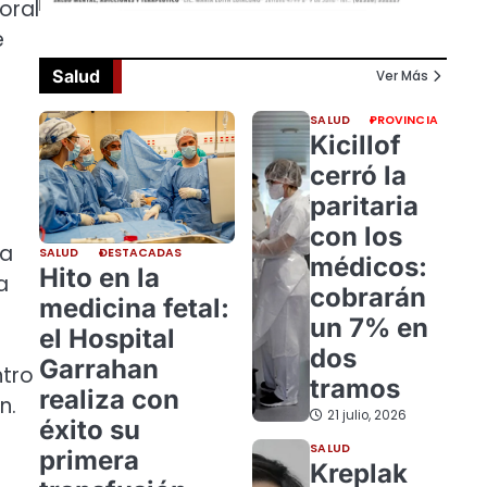
oral
e
Salud
Ver Más
SALUD
PROVINCIA
Kicillof
cerró la
paritaria
con los
la
SALUD
DESTACADAS
médicos:
Hito en la
a
cobrarán
medicina fetal:
un 7% en
el Hospital
dos
Garrahan
ntro
tramos
realiza con
n.
21 julio, 2026
éxito su
SALUD
primera
Kreplak