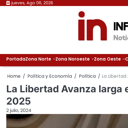
Skip
jueves, Ago 06, 2026
to
content
Portada
Zona Norte
Zona Noroeste
Zona Oeste
C
Home
Política y Economía
Política
La Libertad
La Libertad Avanza larga e
2025
2 julio, 2024