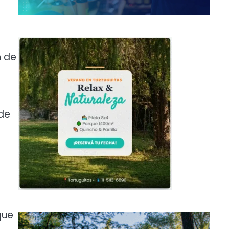
n de
 de
que