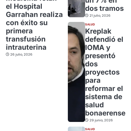
un 7% en
el Hospital
dos tramos
Garrahan realiza
21 julio, 2026
con éxito su
SALUD
primera
Kreplak
transfusión
defendió el
intrauterina
IOMA y
presentó
26 julio, 2026
dos
proyectos
para
reformar el
sistema de
salud
bonaerense
29 junio, 2026
SALUD