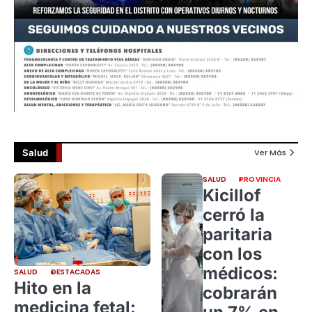
Salud
Ver Más
SALUD
PROVINCIA
Kicillof
cerró la
paritaria
con los
médicos:
SALUD
DESTACADAS
Hito en la
cobrarán
medicina fetal: