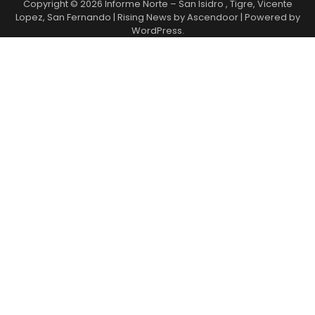
Copyright © 2026
Informe Norte – San Isidro , Tigre, Vicente
Lopez, San Fernando
| Rising News by
Ascendoor
| Powered by
WordPress
.