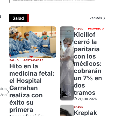
e
Salud
Ver Más
SALUD
PROVINCIA
Kicillof
cerró la
paritaria
con los
SALUD
DESTACADAS
médicos:
Hito en la
cobrarán
medicina fetal:
un 7% en
el Hospital
dos
Garrahan
cios
tramos
realiza con
 Vos
21 julio, 2026
éxito su
SALUD
primera
Kreplak