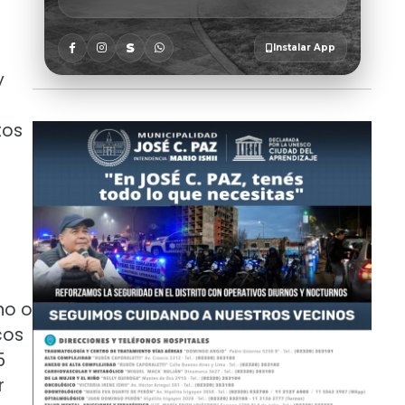
y
tos
no o
cos
5
r