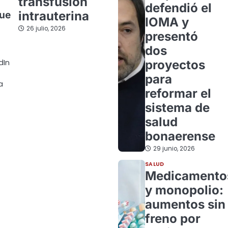
transfusión
defendió el
intrauterina
que
IOMA y
26 julio, 2026
presentó
dos
proyectos
dIn
para
a
reformar el
sistema de
salud
bonaerense
29 junio, 2026
SALUD
Medicamento
y monopolio:
aumentos sin
freno por