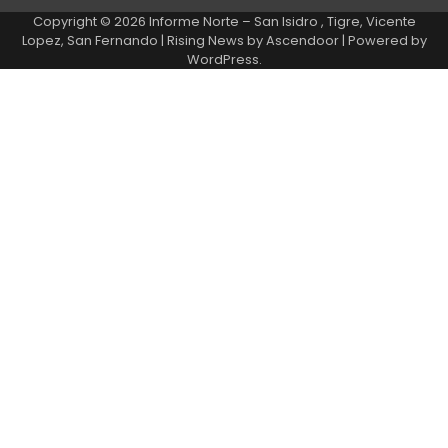
Copyright © 2026
Informe Norte – San Isidro , Tigre, Vicente
Lopez, San Fernando
| Rising News by
Ascendoor
| Powered by
WordPress
.