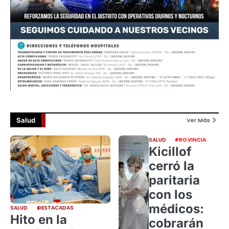
Salud
Ver Más
SALUD
PROVINCIA
Kicillof
cerró la
paritaria
con los
médicos:
SALUD
DESTACADAS
Hito en la
cobrarán