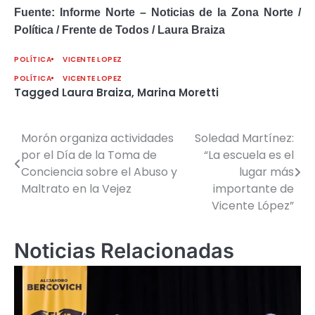
Fuente: Informe Norte – Noticias de la Zona Norte /
Política / Frente de Todos / Laura Braiza
POLÍTICA
VICENTE LOPEZ
POLÍTICA
VICENTE LOPEZ
Tagged
Laura Braiza
,
Marina Moretti
Morón organiza actividades
Soledad Martínez:
Navegación
por el Día de la Toma de
“La escuela es el
de
Conciencia sobre el Abuso y
lugar más
Maltrato en la Vejez
importante de
entradas
Vicente López”
Noticias Relacionadas