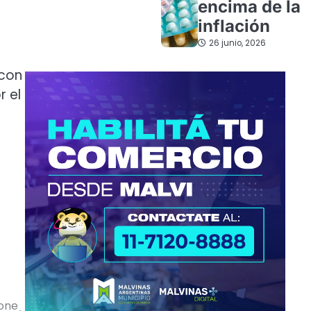
encima de la
inflación
26 junio, 2026
 con
r el
pone