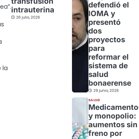
transfusión
defendió el
ea”.
intrauterina
IOMA y
26 julio, 2026
presentó
ás
dos
proyectos
a
para
reformar el
sistema de
 la
salud
bonaerense
29 junio, 2026
SALUD
a
Medicamento
y monopolio:
aumentos sin
freno por