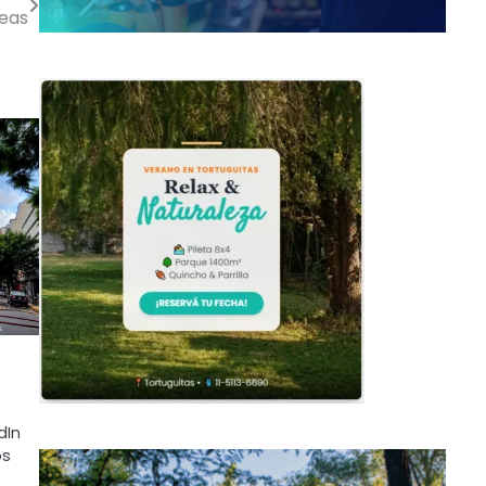
neas
dIn
os