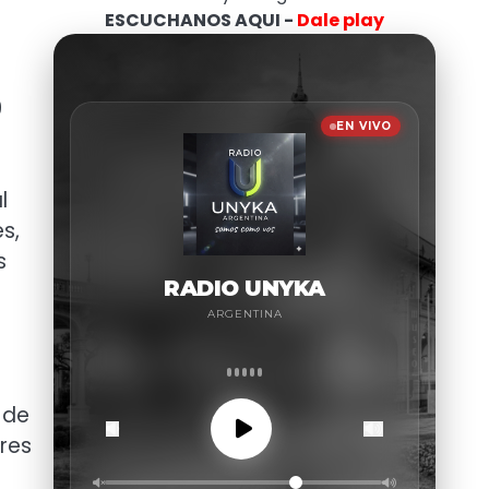
ESCUCHANOS AQUI -
Dale play
9
l
s,
s
 de
ires