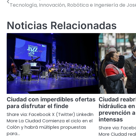
Tecnología, Innovación, Robótica e Ingeniería de Jos
de
entradas
Noticias Relacionadas
Ciudad con imperdibles ofertas
Ciudad reabr
para disfrutar el finde
hidráulica e
prevención a
Share via: Facebook X (Twitter) LinkedIn
intensas
More La Ciudad Comienza el ciclo en el
Colón y habrá múltiples propuestas
Share via: Facebo
para…
More Ciudad reab