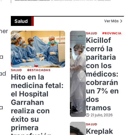
Salud
Ver Más
mer
SALUD
PROVINCIA
Kicillof
cerró la
paritaria
ta
con los
SALUD
DESTACADAS
médicos:
dad
Hito en la
cobrarán
medicina fetal:
un 7% en
el Hospital
dos
Garrahan
tramos
la
realiza con
21 julio, 2026
éxito su
SALUD
primera
Kreplak