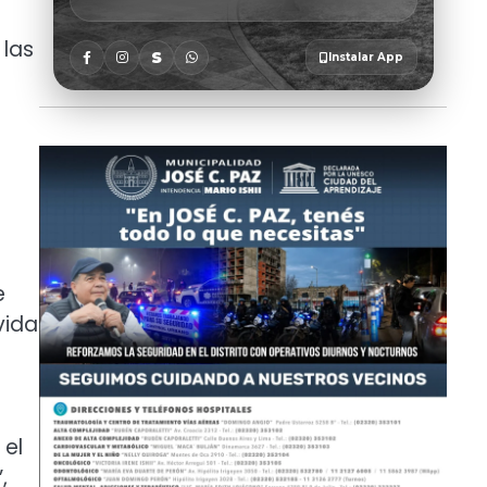
 las
e
vida
 el
,