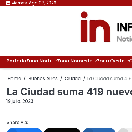
Skip
viernes, Ago 07, 2026
to
content
Portada
Zona Norte
Zona Noroeste
Zona Oeste
C
Home
Buenos Aires
Ciudad
La Ciudad suma 419
La Ciudad suma 419 nuevo
19 julio, 2023
Share via: