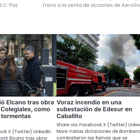
é C. Paz
freno a la venta de acciones de Aerolí
ió Elcano tras obra
Voraz incendio en una
n Colegiales, como
subestación de Edesur en
 tormentas
Caballito
Share via: Facebook X (Twitter) Linke
More Varias dotaciones de Bomber
ok X (Twitter) LinkedIn
combatieron las llamas que se
rió Elcano tras obra