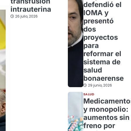
transfusión
defendió el
intrauterina
IOMA y
26 julio, 2026
presentó
dos
proyectos
para
reformar el
sistema de
salud
bonaerense
29 junio, 2026
SALUD
Medicamento
y monopolio:
aumentos sin
freno por