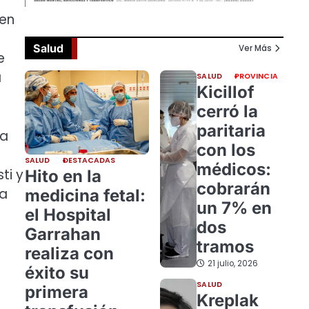
 en
Salud
Ver Más
e
a
SALUD
PROVINCIA
Kicillof
cerró la
paritaria
ma
con los
SALUD
DESTACADAS
médicos:
ti y
Hito en la
cobrarán
la
medicina fetal:
un 7% en
el Hospital
dos
Garrahan
tramos
realiza con
21 julio, 2026
éxito su
SALUD
primera
Kreplak