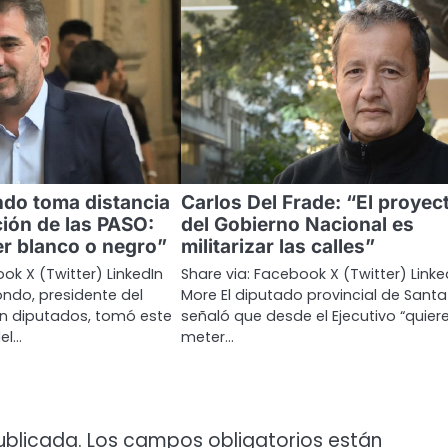
ondo toma distancia
Carlos Del Frade: “El proyec
ción de las PASO:
del Gobierno Nacional es
r blanco o negro”
militarizar las calles”
ok X (Twitter) LinkedIn
Share via: Facebook X (Twitter) Linke
ondo, presidente del
More El diputado provincial de Santa
en diputados, tomó este
señaló que desde el Ejecutivo “quier
del…
meter…
ublicada.
Los campos obligatorios están