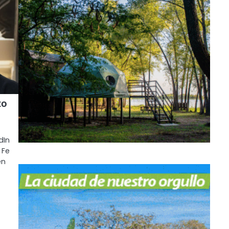
to
dIn
 Fe
en