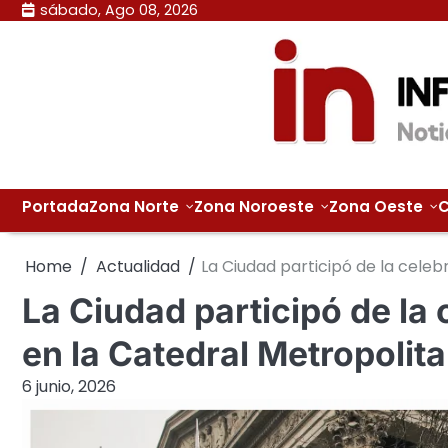
Skip
sábado, Ago 08, 2026
to
content
Portada
Zona Norte
Zona Noroeste
Zona Oeste
C
Home
Actualidad
La Ciudad participó de la celeb
La Ciudad participó de la
en la Catedral Metropolit
6 junio, 2026