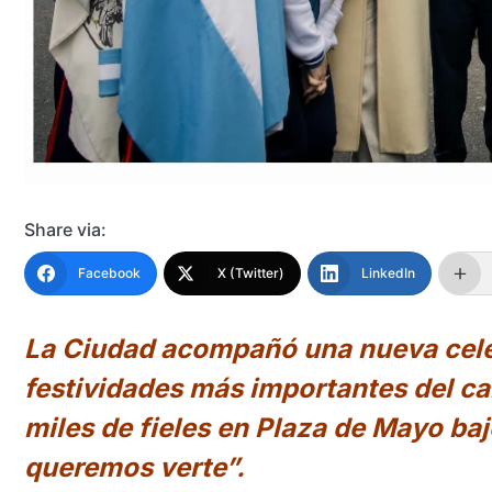
Share via:
Facebook
X (Twitter)
LinkedIn
La Ciudad acompañó una nueva celeb
festividades más importantes del cal
miles de fieles en Plaza de Mayo baj
queremos verte”.