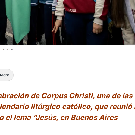
More
ración de Corpus Christi, una de las
endario litúrgico católico, que reunió 
o el lema “Jesús, en Buenos Aires