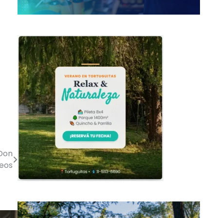
 Don
leos