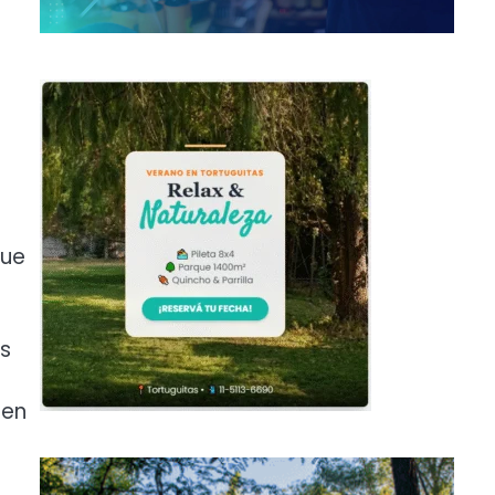
que
es
e
 en