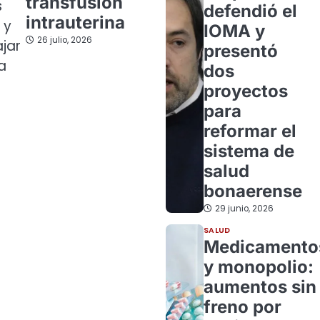
transfusión
s
defendió el
intrauterina
 y
IOMA y
26 julio, 2026
jar
presentó
a
dos
proyectos
para
reformar el
sistema de
salud
bonaerense
29 junio, 2026
SALUD
Medicamento
y monopolio:
aumentos sin
freno por