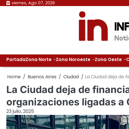
Skip
viernes, Ago 07, 2026
to
content
Portada
Zona Norte
Zona Noroeste
Zona Oeste
C
Home
Buenos Aires
Ciudad
La Ciudad deja de f
La Ciudad deja de financia
organizaciones ligadas a
23 julio, 2025