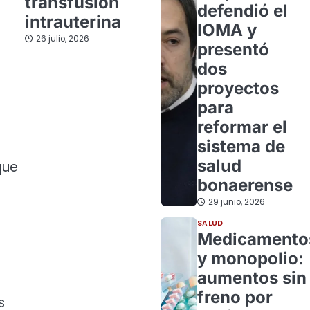
transfusión
defendió el
intrauterina
IOMA y
26 julio, 2026
presentó
dos
proyectos
para
reformar el
sistema de
salud
que
bonaerense
29 junio, 2026
SALUD
Medicamento
y monopolio:
aumentos sin
freno por
s