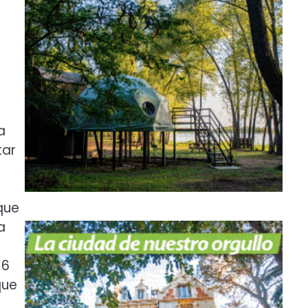
a
tar
que
a
 6
que