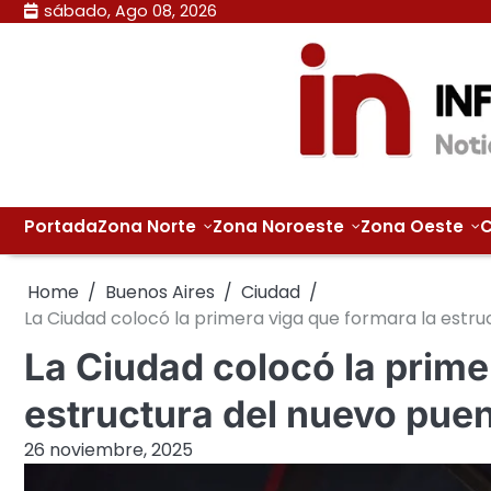
Skip
sábado, Ago 08, 2026
to
content
Portada
Zona Norte
Zona Noroeste
Zona Oeste
C
Home
Buenos Aires
Ciudad
La Ciudad colocó la primera viga que formara la estr
La Ciudad colocó la prime
estructura del nuevo pue
26 noviembre, 2025