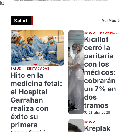
la
Salud
Ver Más
SALUD
PROVINCIA
Kicillof
cerró la
paritaria
con los
SALUD
DESTACADAS
médicos:
Hito en la
cobrarán
medicina fetal:
un 7% en
el Hospital
dos
Garrahan
tramos
realiza con
21 julio, 2026
éxito su
SALUD
primera
Kreplak