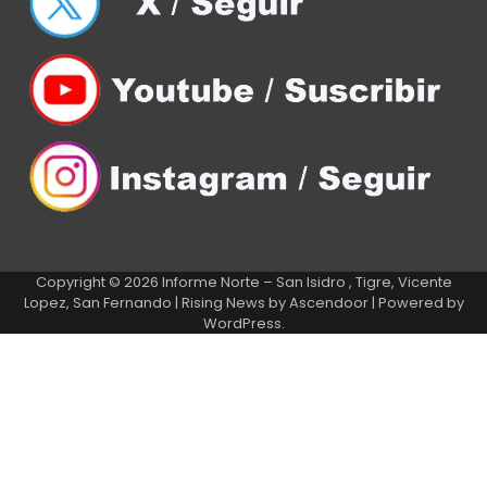
Copyright © 2026
Informe Norte – San Isidro , Tigre, Vicente
Lopez, San Fernando
| Rising News by
Ascendoor
| Powered by
WordPress
.