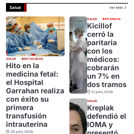
Salud
Ver Más
SALUD
PROVINCIA
Kicillof
cerró la
paritaria
con los
médicos:
SALUD
DESTACADAS
Hito en la
cobrarán
medicina fetal:
un 7% en
el Hospital
dos tramos
Garrahan realiza
21 julio, 2026
con éxito su
SALUD
primera
Kreplak
transfusión
defendió el
intrauterina
IOMA y
presentó
26 julio, 2026