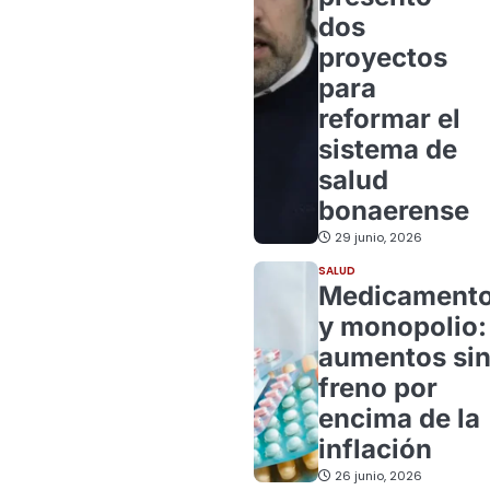
dos
proyectos
para
reformar el
sistema de
salud
bonaerense
29 junio, 2026
SALUD
Medicament
y monopolio:
aumentos si
freno por
encima de la
inflación
26 junio, 2026