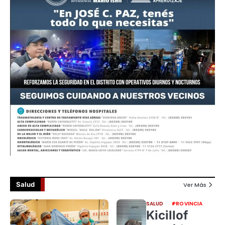
Salud
Ver Más
SALUD
PROVINCIA
Kicillof