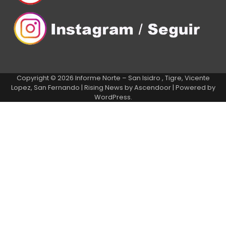
Copyright © 2026
Informe Norte – San Isidro , Tigre, Vicente
Lopez, San Fernando
| Rising News by
Ascendoor
| Powered by
WordPress
.