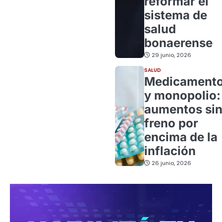
reformar el
sistema de
salud
bonaerense
29 junio, 2026
SALUD
Medicament
y monopolio:
aumentos si
freno por
encima de la
inflación
26 junio, 2026