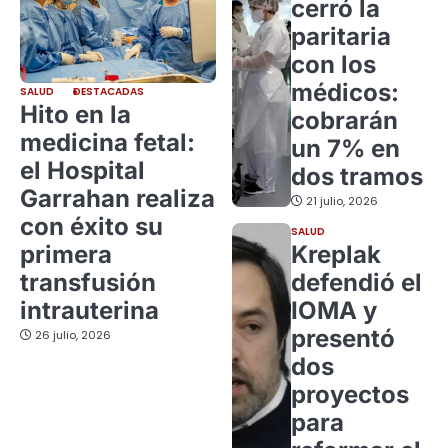
cerró la
paritaria
con los
médicos:
SALUD
DESTACADAS
Hito en la
cobrarán
medicina fetal:
un 7% en
el Hospital
dos tramos
Garrahan realiza
21 julio, 2026
con éxito su
SALUD
primera
Kreplak
transfusión
defendió el
intrauterina
IOMA y
presentó
26 julio, 2026
dos
proyectos
para