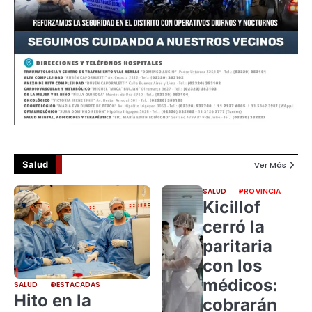
Salud
Ver Más
SALUD
PROVINCIA
Kicillof
cerró la
paritaria
con los
médicos:
SALUD
DESTACADAS
Hito en la
cobrarán