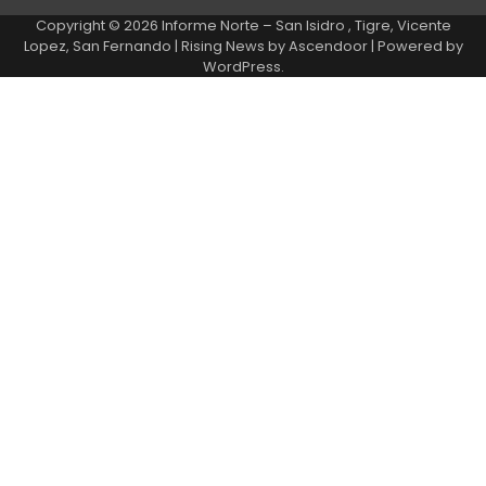
Copyright © 2026
Informe Norte – San Isidro , Tigre, Vicente
Lopez, San Fernando
| Rising News by
Ascendoor
| Powered by
WordPress
.