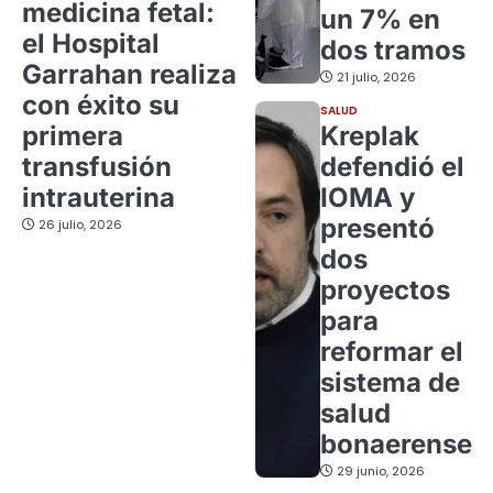
medicina fetal:
un 7% en
el Hospital
dos tramos
Garrahan realiza
21 julio, 2026
con éxito su
SALUD
primera
Kreplak
transfusión
defendió el
intrauterina
IOMA y
presentó
26 julio, 2026
dos
proyectos
para
reformar el
sistema de
salud
bonaerense
29 junio, 2026